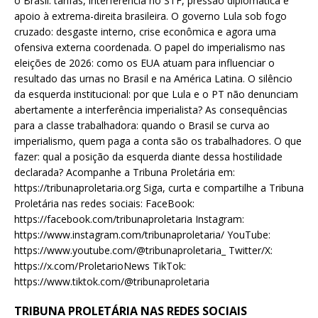
o Brasil: tarifas, interferência no STF, pressão diplomática e
apoio à extrema-direita brasileira. O governo Lula sob fogo
cruzado: desgaste interno, crise econômica e agora uma
ofensiva externa coordenada. O papel do imperialismo nas
eleições de 2026: como os EUA atuam para influenciar o
resultado das urnas no Brasil e na América Latina. O silêncio
da esquerda institucional: por que Lula e o PT não denunciam
abertamente a interferência imperialista? As consequências
para a classe trabalhadora: quando o Brasil se curva ao
imperialismo, quem paga a conta são os trabalhadores. O que
fazer: qual a posição da esquerda diante dessa hostilidade
declarada? Acompanhe a Tribuna Proletária em:
https://tribunaproletaria.org Siga, curta e compartilhe a Tribuna
Proletária nas redes sociais: FaceBook:
https://facebook.com/tribunaproletaria Instagram:
https://www.instagram.com/tribunaproletaria/ YouTube:
https://www.youtube.com/@tribunaproletaria_ Twitter/X:
https://x.com/ProletarioNews TikTok:
https://www.tiktok.com/@tribunaproletaria
TRIBUNA PROLETÁRIA NAS REDES SOCIAIS