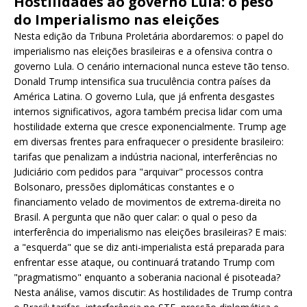
Hostilidades ao governo Lula: o peso
do Imperialismo nas eleições
Nesta edição da Tribuna Proletária abordaremos: o papel do
imperialismo nas eleições brasileiras e a ofensiva contra o
governo Lula. O cenário internacional nunca esteve tão tenso.
Donald Trump intensifica sua truculência contra países da
América Latina. O governo Lula, que já enfrenta desgastes
internos significativos, agora também precisa lidar com uma
hostilidade externa que cresce exponencialmente. Trump age
em diversas frentes para enfraquecer o presidente brasileiro:
tarifas que penalizam a indústria nacional, interferências no
Judiciário com pedidos para "arquivar" processos contra
Bolsonaro, pressões diplomáticas constantes e o
financiamento velado de movimentos de extrema-direita no
Brasil. A pergunta que não quer calar: o qual o peso da
interferência do imperialismo nas eleições brasileiras? E mais:
a "esquerda" que se diz anti-imperialista está preparada para
enfrentar esse ataque, ou continuará tratando Trump com
"pragmatismo" enquanto a soberania nacional é pisoteada?
Nesta análise, vamos discutir: As hostilidades de Trump contra