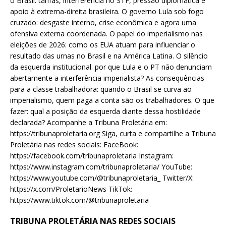
o Brasil: tarifas, interferência no STF, pressão diplomática e
apoio à extrema-direita brasileira. O governo Lula sob fogo
cruzado: desgaste interno, crise econômica e agora uma
ofensiva externa coordenada. O papel do imperialismo nas
eleições de 2026: como os EUA atuam para influenciar o
resultado das urnas no Brasil e na América Latina. O silêncio
da esquerda institucional: por que Lula e o PT não denunciam
abertamente a interferência imperialista? As consequências
para a classe trabalhadora: quando o Brasil se curva ao
imperialismo, quem paga a conta são os trabalhadores. O que
fazer: qual a posição da esquerda diante dessa hostilidade
declarada? Acompanhe a Tribuna Proletária em:
https://tribunaproletaria.org Siga, curta e compartilhe a Tribuna
Proletária nas redes sociais: FaceBook:
https://facebook.com/tribunaproletaria Instagram:
https://www.instagram.com/tribunaproletaria/ YouTube:
https://www.youtube.com/@tribunaproletaria_ Twitter/X:
https://x.com/ProletarioNews TikTok:
https://www.tiktok.com/@tribunaproletaria
TRIBUNA PROLETÁRIA NAS REDES SOCIAIS