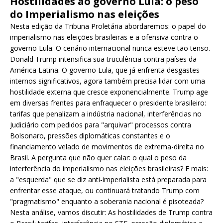
Hostilidades ao governo Lula: o peso
do Imperialismo nas eleições
Nesta edição da Tribuna Proletária abordaremos: o papel do
imperialismo nas eleições brasileiras e a ofensiva contra o
governo Lula. O cenário internacional nunca esteve tão tenso.
Donald Trump intensifica sua truculência contra países da
América Latina. O governo Lula, que já enfrenta desgastes
internos significativos, agora também precisa lidar com uma
hostilidade externa que cresce exponencialmente. Trump age
em diversas frentes para enfraquecer o presidente brasileiro:
tarifas que penalizam a indústria nacional, interferências no
Judiciário com pedidos para "arquivar" processos contra
Bolsonaro, pressões diplomáticas constantes e o
financiamento velado de movimentos de extrema-direita no
Brasil. A pergunta que não quer calar: o qual o peso da
interferência do imperialismo nas eleições brasileiras? E mais:
a "esquerda" que se diz anti-imperialista está preparada para
enfrentar esse ataque, ou continuará tratando Trump com
"pragmatismo" enquanto a soberania nacional é pisoteada?
Nesta análise, vamos discutir: As hostilidades de Trump contra