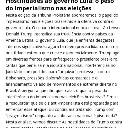
Hostilidades ao governo Lula: o peso
do Imperialismo nas eleições
Nesta edição da Tribuna Proletária abordaremos: o papel do
imperialismo nas eleições brasileiras e a ofensiva contra o
governo Lula. O cenário internacional nunca esteve tão tenso.
Donald Trump intensifica sua truculência contra países da
América Latina. O governo Lula, que já enfrenta desgastes
internos significativos, agora também precisa lidar com uma
hostilidade externa que cresce exponencialmente. Trump age
em diversas frentes para enfraquecer o presidente brasileiro:
tarifas que penalizam a indústria nacional, interferências no
Judiciário com pedidos para "arquivar" processos contra
Bolsonaro, pressões diplomáticas constantes e o
financiamento velado de movimentos de extrema-direita no
Brasil. A pergunta que não quer calar: o qual o peso da
interferência do imperialismo nas eleições brasileiras? E mais:
a "esquerda" que se diz anti-imperialista está preparada para
enfrentar esse ataque, ou continuará tratando Trump com
"pragmatismo" enquanto a soberania nacional é pisoteada?
Nesta análise, vamos discutir: As hostilidades de Trump contra