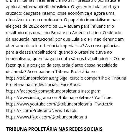
o Brasil: tarifas, interferência no STF, pressão diplomática e
apoio à extrema-direita brasileira. O governo Lula sob fogo
cruzado: desgaste interno, crise econômica e agora uma
ofensiva externa coordenada. O papel do imperialismo nas
eleições de 2026: como os EUA atuam para influenciar o
resultado das urnas no Brasil e na América Latina. O silêncio
da esquerda institucional: por que Lula e o PT não denunciam
abertamente a interferência imperialista? As consequências
para a classe trabalhadora: quando o Brasil se curva ao
imperialismo, quem paga a conta são os trabalhadores. O que
fazer: qual a posição da esquerda diante dessa hostilidade
declarada? Acompanhe a Tribuna Proletária em:
https://tribunaproletaria.org Siga, curta e compartilhe a Tribuna
Proletária nas redes sociais: FaceBook:
https://facebook.com/tribunaproletaria Instagram:
https://www.instagram.com/tribunaproletaria/ YouTube:
https://www.youtube.com/@tribunaproletaria_ Twitter/X:
https://x.com/ProletarioNews TikTok:
https://www.tiktok.com/@tribunaproletaria
TRIBUNA PROLETÁRIA NAS REDES SOCIAIS