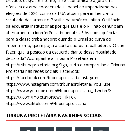
cruzado: desgaste interno, crise econômica e agora uma
ofensiva externa coordenada. O papel do imperialismo nas
eleições de 2026: como os EUA atuam para influenciar o
resultado das urnas no Brasil e na América Latina. O silêncio
da esquerda institucional: por que Lula e o PT não denunciam
abertamente a interferência imperialista? As consequências
para a classe trabalhadora: quando o Brasil se curva ao
imperialismo, quem paga a conta são os trabalhadores. O que
fazer: qual a posição da esquerda diante dessa hostilidade
declarada? Acompanhe a Tribuna Proletária em:
https://tribunaproletaria.org Siga, curta e compartilhe a Tribuna
Proletária nas redes sociais: FaceBook:
https://facebook.com/tribunaproletaria Instagram:
https://www.instagram.com/tribunaproletaria/ YouTube:
https://www.youtube.com/@tribunaproletaria_ Twitter/X:
https://x.com/ProletarioNews TikTok:
https://www.tiktok.com/@tribunaproletaria
TRIBUNA PROLETÁRIA NAS REDES SOCIAIS