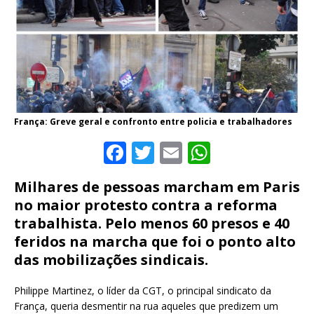
França: Greve geral e confronto entre policia e trabalhadores
F
T
E
W
a
w
m
h
Milhares de pessoas marcham em Paris
c
it
ai
at
no maior protesto contra a reforma
e
te
l
s
trabalhista. Pelo menos 60 presos e 40
b
r
A
feridos na marcha que foi o ponto alto
o
p
das mobilizações sindicais.
o
p
Philippe Martinez, o líder da CGT, o principal sindicato da
k
França, queria desmentir na rua aqueles que predizem um