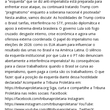
a "esquerda" que se diz anti-imperialista está preparada para
enfrentar esse ataque, ou continuará tratando Trump com
"pragmatismo" enquanto a soberania nacional é pisoteada?
Nesta análise, vamos discutir: As hostilidades de Trump contra
o Brasil: tarifas, interferência no STF, pressão diplomática e
apoio à extrema-direita brasileira. O governo Lula sob fogo
cruzado: desgaste interno, crise econômica e agora uma
ofensiva externa coordenada. O papel do imperialismo nas
eleições de 2026: como os EUA atuam para influenciar o
resultado das urnas no Brasil e na América Latina. O silêncio
da esquerda institucional: por que Lula e o PT não denunciam
abertamente a interferência imperialista? As consequências
para a classe trabalhadora: quando o Brasil se curva ao
imperialismo, quem paga a conta são os trabalhadores. O que
fazer: qual a posição da esquerda diante dessa hostilidade
declarada? Acompanhe a Tribuna Proletária em:
https://tribunaproletaria.org Siga, curta e compartilhe a Tribuna
Proletária nas redes sociais: FaceBook:
https://facebook.com/tribunaproletaria Instagram:
https://www.instagram.com/tribunaproletaria/ YouTube:
https://www.youtube.com/@tribunaproletaria_ Twitter/X: