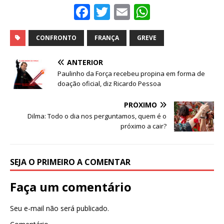
F
T
E
W
a
w
m
h
c
it
ai
at
CONFRONTO
FRANÇA
GREVE
e
te
l
s
ANTERIOR
b
r
A
Paulinho da Força recebeu propina em forma de
doação oficial, diz Ricardo Pessoa
o
p
o
p
PRÓXIMO
Dilma: Todo o dia nos perguntamos, quem é o
k
próximo a cair?
SEJA O PRIMEIRO A COMENTAR
Faça um comentário
Seu e-mail não será publicado.