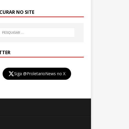
CURAR NO SITE
TTER
Siga @ProletarioNews no X