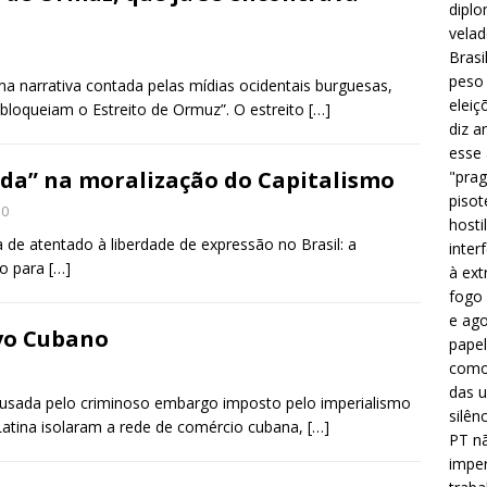
diplo
velad
Brasi
peso 
a narrativa contada pelas mídias ocidentais burguesas,
eleiç
bloqueiam o Estreito de Ormuz”. O estreito
[…]
diz a
esse
da” na moralização do Capitalismo
"prag
pisot
0
hosti
e atentado à liberdade de expressão no Brasil: a
inter
do para
[…]
à ext
fogo 
e ago
vo Cubano
papel
como 
das u
causada pelo criminoso embargo imposto pelo imperialismo
silên
Latina isolaram a rede de comércio cubana,
[…]
PT nã
imper