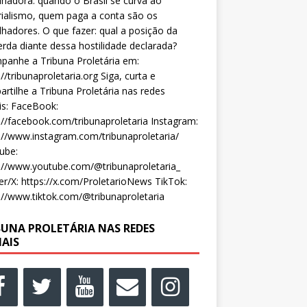
lhadora: quando o Brasil se curva ao
ialismo, quem paga a conta são os
lhadores. O que fazer: qual a posição da
rda diante dessa hostilidade declarada?
anhe a Tribuna Proletária em:
://tribunaproletaria.org Siga, curta e
rtilhe a Tribuna Proletária nas redes
is: FaceBook:
://facebook.com/tribunaproletaria Instagram:
://www.instagram.com/tribunaproletaria/
ube:
://www.youtube.com/@tribunaproletaria_
er/X: https://x.com/ProletarioNews TikTok:
://www.tiktok.com/@tribunaproletaria
BUNA PROLETÁRIA NAS REDES
IAIS