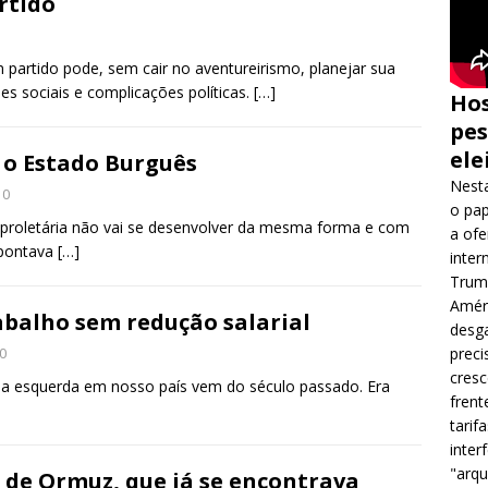
rtido
partido pode, sem cair no aventureirismo, planejar sua
s sociais e complicações políticas.
[…]
Hos
pes
ele
 o Estado Burguês
Nesta
0
o pap
 proletária não vai se desenvolver da mesma forma e com
a ofe
pontava
[…]
inter
Trump
Améri
abalho sem redução salarial
desga
preci
0
cres
ela esquerda em nosso país vem do século passado. Era
frent
tarif
inter
"arqu
 de Ormuz, que já se encontrava