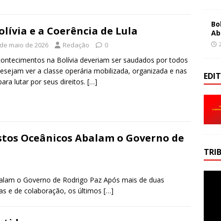
Bo
olívia e a Coerência de Lula
Ab
 de maio de 2026
Redação
0
ontecimentos na Bolívia deveriam ser saudados por todos
esejam ver a classe operária mobilizada, organizada e nas
EDI
para lutar por seus direitos.
[…]
stos Oceânicos Abalam o Governo de
TRI
alam o Governo de Rodrigo Paz Após mais de duas
as e de colaboração, os últimos
[…]