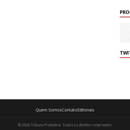
PRO
TWI
Quem Somos
Contato
Editoriais
© 2026 Tribuna Proletária. Todos os direitos reservados.