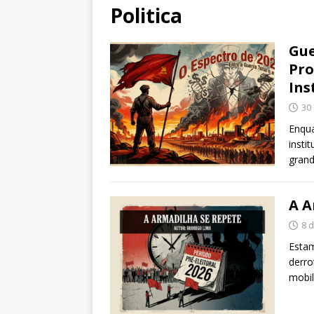
Politica
Gue
Pro
Ins
30
Enqu
insti
grand
A A
8 
Estam
derro
mobil