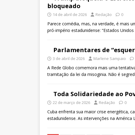
bloqueado
14 de abril de 2026
Redação
0
Parece comédia, mas, na verdade, é mais um
pró-império estadunidense: “Estados Unidos 
Parlamentares de “esquer
3 de abril de 2026
Marlene Sampaio
A Rede Globo comemora mais uma tentativa d
tramitação da lei da misoginia. Não é segre
Toda Solidariedade ao Po
22 de março de 2026
Redação
0
Cuba enfrenta sua maior crise energética, 
estadunidense. As intervenções na América 