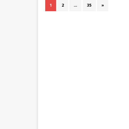
1
2
…
35
»