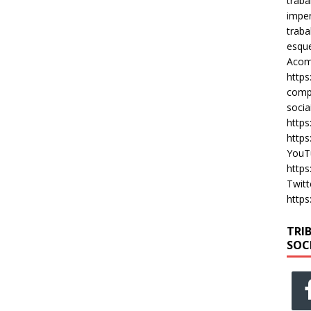
traba
imper
traba
esque
Acomp
https
compa
socia
https
https
YouT
https
Twitt
https
TRI
SOC