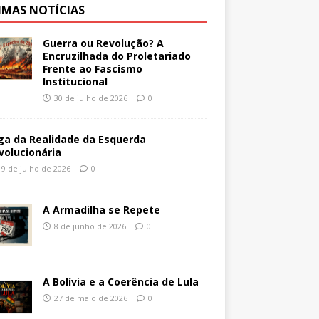
IMAS NOTÍCIAS
Guerra ou Revolução? A
Encruzilhada do Proletariado
Frente ao Fascismo
Institucional
30 de julho de 2026
0
ga da Realidade da Esquerda
volucionária
19 de julho de 2026
0
A Armadilha se Repete
8 de junho de 2026
0
A Bolívia e a Coerência de Lula
27 de maio de 2026
0