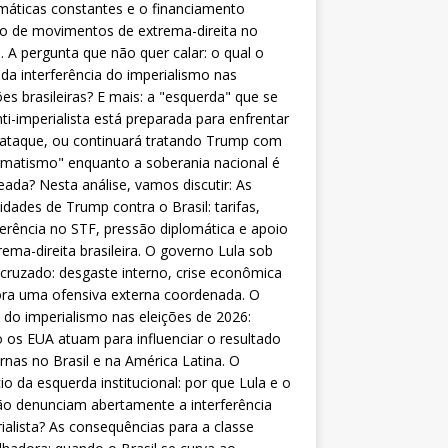
máticas constantes e o financiamento
o de movimentos de extrema-direita no
l. A pergunta que não quer calar: o qual o
da interferência do imperialismo nas
ões brasileiras? E mais: a "esquerda" que se
nti-imperialista está preparada para enfrentar
 ataque, ou continuará tratando Trump com
matismo" enquanto a soberania nacional é
eada? Nesta análise, vamos discutir: As
lidades de Trump contra o Brasil: tarifas,
ferência no STF, pressão diplomática e apoio
rema-direita brasileira. O governo Lula sob
cruzado: desgaste interno, crise econômica
ra uma ofensiva externa coordenada. O
 do imperialismo nas eleições de 2026:
os EUA atuam para influenciar o resultado
rnas no Brasil e na América Latina. O
cio da esquerda institucional: por que Lula e o
o denunciam abertamente a interferência
ialista? As consequências para a classe