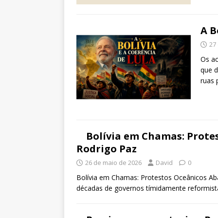
A B
27
Os ac
que d
ruas 
Bolívia em Chamas: Prote
Rodrigo Paz
26 de maio de 2026
David
0
Bolívia em Chamas: Protestos Oceânicos Ab
décadas de governos tímidamente reformist