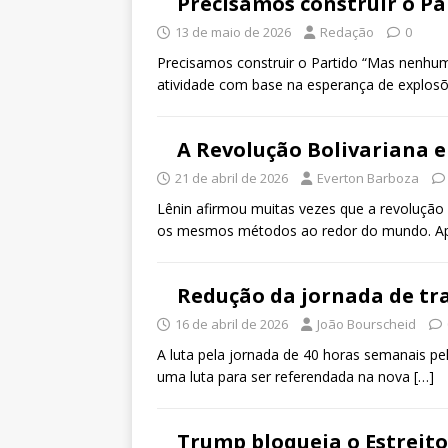
Precisamos construir o Pa
13 de maio de 2026
Redação
0
Precisamos construir o Partido “Mas nenhum 
atividade com base na esperança de explosõe
A Revolução Bolivariana e
21 de abril de 2026
Everton Barboza
Lênin afirmou muitas vezes que a revolução
os mesmos métodos ao redor do mundo. A
Redução da jornada de tr
16 de abril de 2026
João Bourscheid
A luta pela jornada de 40 horas semanais p
uma luta para ser referendada na nova
[…]
Trump bloqueia o Estreito