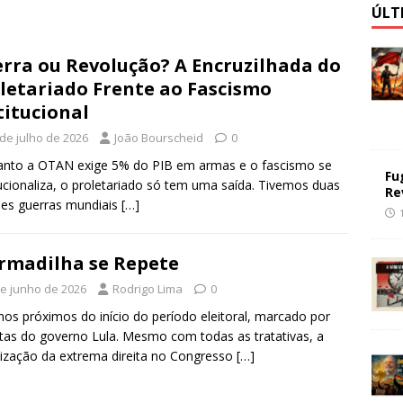
ÚLT
rra ou Revolução? A Encruzilhada do
letariado Frente ao Fascismo
titucional
 de julho de 2026
João Bourscheid
0
anto a OTAN exige 5% do PIB em armas e o fascismo se
Fu
tucionaliza, o proletariado só tem uma saída. Tivemos duas
Re
es guerras mundiais
[…]
rmadilha se Repete
de junho de 2026
Rodrigo Lima
0
os próximos do início do período eleitoral, marcado por
tas do governo Lula. Mesmo com todas as tratativas, a
ização da extrema direita no Congresso
[…]