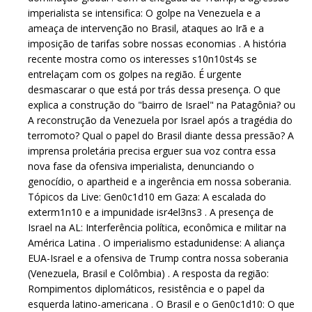
imperialista se intensifica: O golpe na Venezuela e a
ameaça de intervenção no Brasil, ataques ao Irã e a
imposição de tarifas sobre nossas economias . A história
recente mostra como os interesses s10n10st4s se
entrelaçam com os golpes na região. É urgente
desmascarar o que está por trás dessa presença. O que
explica a construção do "bairro de Israel" na Patagônia? ou
A reconstrução da Venezuela por Israel após a tragédia do
terromoto? Qual o papel do Brasil diante dessa pressão? A
imprensa proletária precisa erguer sua voz contra essa
nova fase da ofensiva imperialista, denunciando o
genocídio, o apartheid e a ingerência em nossa soberania.
Tópicos da Live: Gen0c1d10 em Gaza: A escalada do
exterm1n10 e a impunidade isr4el3ns3 . A presença de
Israel na AL: Interferência política, econômica e militar na
América Latina . O imperialismo estadunidense: A aliança
EUA-Israel e a ofensiva de Trump contra nossa soberania
(Venezuela, Brasil e Colômbia) . A resposta da região:
Rompimentos diplomáticos, resistência e o papel da
esquerda latino-americana . O Brasil e o Gen0c1d10: O que