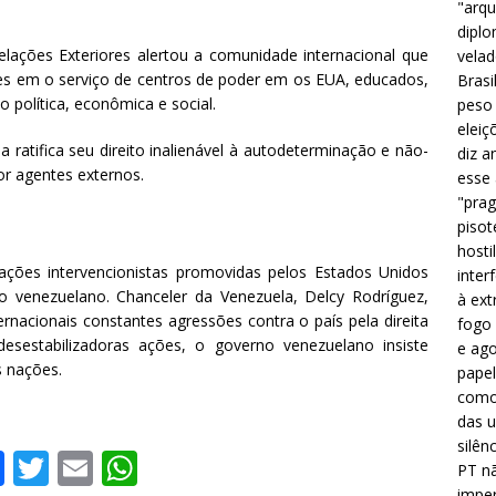
"arqu
diplo
lações Exteriores alertou a comunidade internacional que
velad
ntes em o serviço de centros de poder em os EUA, educados,
Brasi
o política, econômica e social.
peso 
eleiç
a ratifica seu direito inalienável à autodeterminação e não-
diz a
or agentes externos.
esse
"prag
pisot
hosti
ações intervencionistas promovidas pelos Estados Unidos
inter
o venezuelano. Chanceler da Venezuela, Delcy Rodríguez,
à ext
rnacionais constantes agressões contra o país pela direita
fogo 
esestabilizadoras ações, o governo venezuelano insiste
e ago
s nações.
papel
como 
das u
silên
F
T
E
W
PT nã
imper