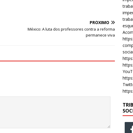
a
w
m
h
traba
c
it
ai
at
imper
e
te
l
s
traba
PRÓXIMO
esque
b
r
A
México: A luta dos professores contra a reforma
Acomp
permanece viva
o
p
https
compa
o
p
socia
k
https
https
YouT
https
Twitt
https
TRI
SOC