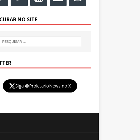
CURAR NO SITE
TTER
Siga @ProletarioNews no X