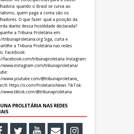
lhadora: quando o Brasil se curva ao
ialismo, quem paga a conta são os
lhadores. O que fazer: qual a posição da
rda diante dessa hostilidade declarada?
anhe a Tribuna Proletária em:
://tribunaproletaria.org Siga, curta e
rtilhe a Tribuna Proletária nas redes
is: FaceBook:
://facebook.com/tribunaproletaria Instagram:
://www.instagram.com/tribunaproletaria/
ube:
://www.youtube.com/@tribunaproletaria_
er/X: https://x.com/ProletarioNews TikTok:
://www.tiktok.com/@tribunaproletaria
BUNA PROLETÁRIA NAS REDES
IAIS