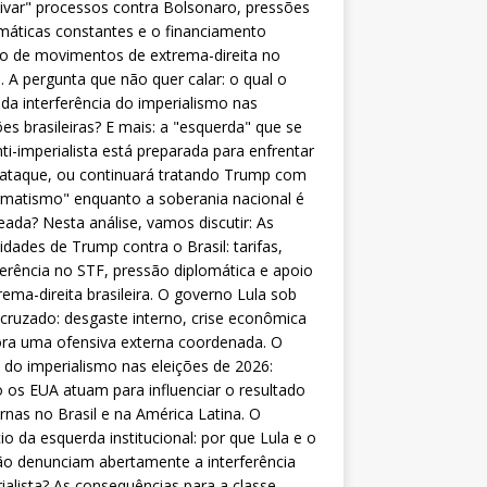
ivar" processos contra Bolsonaro, pressões
máticas constantes e o financiamento
o de movimentos de extrema-direita no
l. A pergunta que não quer calar: o qual o
da interferência do imperialismo nas
ões brasileiras? E mais: a "esquerda" que se
nti-imperialista está preparada para enfrentar
 ataque, ou continuará tratando Trump com
matismo" enquanto a soberania nacional é
eada? Nesta análise, vamos discutir: As
lidades de Trump contra o Brasil: tarifas,
ferência no STF, pressão diplomática e apoio
rema-direita brasileira. O governo Lula sob
cruzado: desgaste interno, crise econômica
ra uma ofensiva externa coordenada. O
 do imperialismo nas eleições de 2026:
os EUA atuam para influenciar o resultado
rnas no Brasil e na América Latina. O
cio da esquerda institucional: por que Lula e o
o denunciam abertamente a interferência
ialista? As consequências para a classe