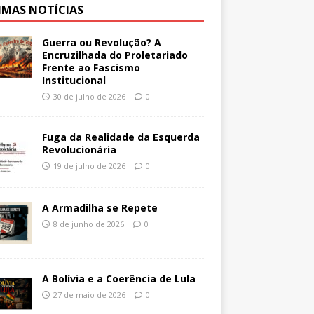
IMAS NOTÍCIAS
Guerra ou Revolução? A
Encruzilhada do Proletariado
Frente ao Fascismo
Institucional
30 de julho de 2026
0
Fuga da Realidade da Esquerda
Revolucionária
19 de julho de 2026
0
A Armadilha se Repete
8 de junho de 2026
0
A Bolívia e a Coerência de Lula
27 de maio de 2026
0