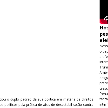
Hos
pes
ele
Nesta
o pap
a ofe
inter
Trump
Améri
desga
preci
cres
frent
tarif
ciou o duplo padrão da sua política em matéria de direitos
inter
os políticos pela prática de atos de desestabilização contra