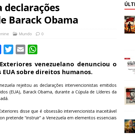
 declarações
ÚLT
 de Barack Obama
enine
Mundo
0
F
T
E
W
a
w
m
h
 Exteriores venezuelano denunciou o
c
it
ai
at
s EUA sobre direitos humanos.
e
te
l
s
b
r
A
nezuela rejeitou as declarações intervencionistas emitidos
nidos (EUA), Barack Obama, durante a Cúpula de Líderes da
o
p
nadá.
o
p
teriores disse que é obsessão intervencionista inaceitável
k
on pretende “instruir” a Venezuela em elementos essenciais