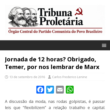
Jornada de 12 horas? Obrigado,
Temer, por nos lembrar de Marx
13 de setembro de 2016
Carlos Frederico Lenine
F
T
E
W
a
w
m
h
A discussão da moda, nas rodas golpistas, é passar
c
it
ai
at
leis que “flexibilizem” a relação trabalho e capital.