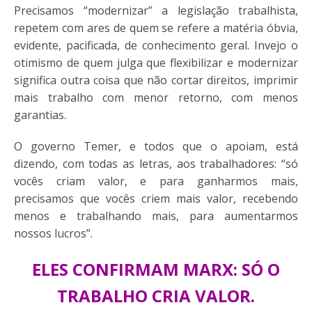
e
te
l
s
Precisamos “modernizar” a legislação trabalhista,
b
r
A
repetem com ares de quem se refere a matéria óbvia,
evidente, pacificada, de conhecimento geral. Invejo o
o
p
otimismo de quem julga que flexibilizar e modernizar
o
p
significa outra coisa que não cortar direitos, imprimir
k
mais trabalho com menor retorno, com menos
garantias.
O governo Temer, e todos que o apoiam, está
dizendo, com todas as letras, aos trabalhadores: “só
vocês criam valor, e para ganharmos mais,
precisamos que vocês criem mais valor, recebendo
menos e trabalhando mais, para aumentarmos
nossos lucros”.
ELES CONFIRMAM MARX: SÓ O
TRABALHO CRIA VALOR.