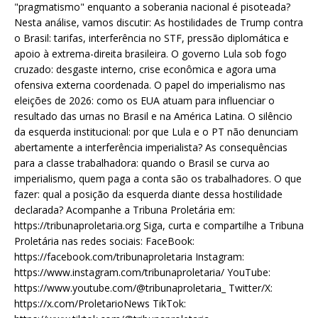
"pragmatismo" enquanto a soberania nacional é pisoteada?
Nesta análise, vamos discutir: As hostilidades de Trump contra
o Brasil: tarifas, interferência no STF, pressão diplomática e
apoio à extrema-direita brasileira. O governo Lula sob fogo
cruzado: desgaste interno, crise econômica e agora uma
ofensiva externa coordenada. O papel do imperialismo nas
eleições de 2026: como os EUA atuam para influenciar o
resultado das urnas no Brasil e na América Latina. O silêncio
da esquerda institucional: por que Lula e o PT não denunciam
abertamente a interferência imperialista? As consequências
para a classe trabalhadora: quando o Brasil se curva ao
imperialismo, quem paga a conta são os trabalhadores. O que
fazer: qual a posição da esquerda diante dessa hostilidade
declarada? Acompanhe a Tribuna Proletária em:
https://tribunaproletaria.org Siga, curta e compartilhe a Tribuna
Proletária nas redes sociais: FaceBook:
https://facebook.com/tribunaproletaria Instagram:
https://www.instagram.com/tribunaproletaria/ YouTube:
https://www.youtube.com/@tribunaproletaria_ Twitter/X:
https://x.com/ProletarioNews TikTok: