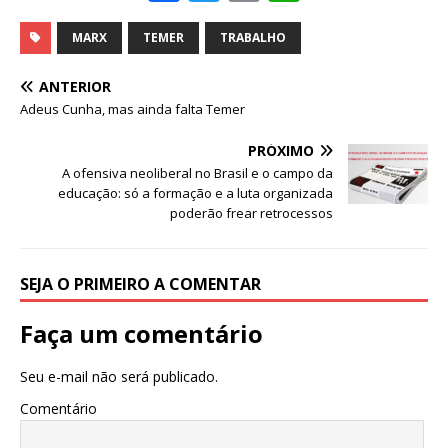
a
w
m
h
c
it
ai
at
MARX
TEMER
TRABALHO
e
te
l
s
ANTERIOR
b
r
A
Adeus Cunha, mas ainda falta Temer
o
p
PRÓXIMO
o
p
A ofensiva neoliberal no Brasil e o campo da
educação: só a formação e a luta organizada
k
poderão frear retrocessos
SEJA O PRIMEIRO A COMENTAR
Faça um comentário
Seu e-mail não será publicado.
Comentário