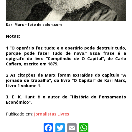
Karl Marx – foto de salon.com
Notas:
1 “O operário fez tudo; e o operário pode destruir tudo,
porque pode fazer tudo de novo.” Essa frase é a
epígrafe do livro “Compêndio de O Capital”, de Carlo
Cafiero, escrito em 1879.
2 As citações de Marx foram extraídas do capítulo “A
jornada de trabalho”, do livro “O Capital” de Karl Marx,
Livro 1 volume 1.
3. E. K. Hunt é o autor de “História do Pensamento
Econômico”.
Publicado em:
Jornalistas Livres
F
T
E
W