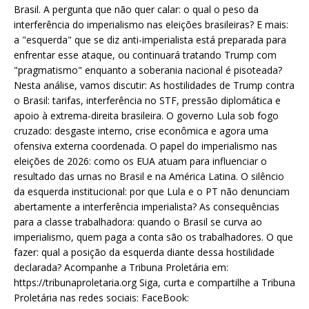
Brasil. A pergunta que não quer calar: o qual o peso da
interferência do imperialismo nas eleições brasileiras? E mais:
a "esquerda" que se diz anti-imperialista está preparada para
enfrentar esse ataque, ou continuará tratando Trump com
"pragmatismo" enquanto a soberania nacional é pisoteada?
Nesta análise, vamos discutir: As hostilidades de Trump contra
o Brasil: tarifas, interferência no STF, pressão diplomática e
apoio à extrema-direita brasileira. O governo Lula sob fogo
cruzado: desgaste interno, crise econômica e agora uma
ofensiva externa coordenada. O papel do imperialismo nas
eleições de 2026: como os EUA atuam para influenciar o
resultado das urnas no Brasil e na América Latina. O silêncio
da esquerda institucional: por que Lula e o PT não denunciam
abertamente a interferência imperialista? As consequências
para a classe trabalhadora: quando o Brasil se curva ao
imperialismo, quem paga a conta são os trabalhadores. O que
fazer: qual a posição da esquerda diante dessa hostilidade
declarada? Acompanhe a Tribuna Proletária em:
https://tribunaproletaria.org Siga, curta e compartilhe a Tribuna
Proletária nas redes sociais: FaceBook: