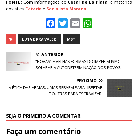
FONTE:
Com informações de
Cesar De La Plata
, e matérias
dos sites
Cataria
e
Socialista Morena
.
F
T
E
W
a
w
m
h
c
it
ai
at
LUTA É PRA VALER
MST
e
te
l
s
ANTERIOR
b
r
A
“NOVAS” E VELHAS FORMAS DO IMPERIALISMO
SOLAPAR A AUTODETERMINAÇÃO DOS POVOS.
o
p
o
p
PRÓXIMO
A ÉTICA DAS ARMAS. UMAS SERVEM PARA LIBERTAR
k
E OUTRAS PARA ESCRAVIZAR.
SEJA O PRIMEIRO A COMENTAR
Faça um comentário