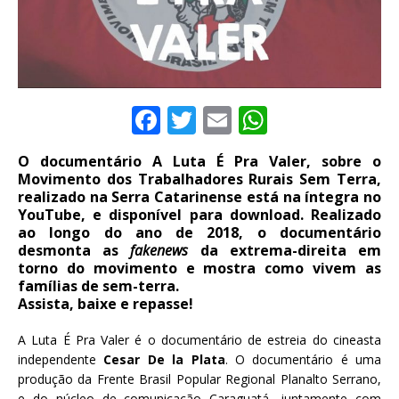
F
T
E
W
a
w
m
h
O documentário A Luta É Pra Valer, sobre o
c
it
ai
at
Movimento dos Trabalhadores Rurais Sem Terra,
e
te
l
s
realizado na Serra Catarinense está na íntegra no
YouTube, e disponível para download. Realizado
b
r
A
ao longo do ano de 2018, o documentário
desmonta as
fakenews
da extrema-direita em
o
p
torno do movimento e mostra como vivem as
o
p
famílias de sem-terra.
Assista, baixe e repasse!
k
A Luta É Pra Valer é o documentário de estreia do cineasta
independente
Cesar De la Plata
. O documentário é uma
produção da Frente Brasil Popular Regional Planalto Serrano,
e do núcleo de comunicação Caraguatá, juntamente com