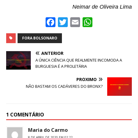
Neimar de Oliveira Lima
F
T
E
W
a
w
m
h
c
it
ai
at
FORA BOLSONARO
e
te
l
s
ANTERIOR
b
r
A
A ÚNICA CIÊNCIA QUE REALMENTE INCOMODA A
BURGUESIA É A PROLETÁRIA
o
p
o
p
PRÓXIMO
NÃO BASTAM OS CADÁVERES DO BRONX?
k
1 COMENTÁRIO
Maria do Carmo
8 DE ABRIL DE 2020 EM 02:22