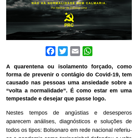
F
T
E
W
a
w
m
h
A quarentena ou isolamento forçado, como
c
it
ai
at
forma de prevenir o contágio do Covid-19, tem
e
te
l
s
causado nas pessoas uma ansiedade sobre a
b
r
A
“volta a normalidade”. É como estar em uma
o
p
tempestade e desejar que passe logo.
o
p
Nestes tempos de angústias e desesperos
k
aparecem análises, diagnósticos e soluções de
todos os tipos: Bolsonaro em rede nacional referiu-