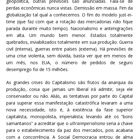
geopolítica, outras previsões são anunciadas. Fala-se de
perdas econômicas nunca vistas. Demissão em massa. Fim da
globalização tal qual a conhecemos. O fim do modelo just-in-
time (que faz com que a rotação das mercadorias não fique
parada durante muito tempo). Nacionalismo e antimigrações
em alta. Um mundo bem menor. Estados totalmente
quebrados, inviabilizados totalmente em sua produção. Guerra
civil (interna), guerras entre países (externa). Há previsões de
uma crise violenta, sem dúvida, basta ver que em menos de
um mês, nos EUA, o número de pedidos de seguro
desemprego foi de 15 milhões.
As grandes crises do Capitalismo são frutos da anarquia da
produção, coisa que jamais um liberal irá admitir, seja ele
conservador ou não. Aliás, as tentativas por parte do Capital
para superar essa manifestação catastrófica levaram a uma
nova necessidade, isto é, à existência da fase superior
capitalista, monopolista, imperialista; levando até os “bons
samaritanos” a acreditar que o
ultraimperialismo
seria a chave
para o estabelecimento da paz dos mercados, pois acabaria
com a concorrência. A Social Democracia entrou de alma