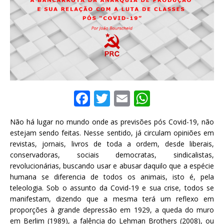
F
T
E
W
a
w
m
h
Não há lugar no mundo onde as previsões pós Covid-19, não
c
it
ai
at
estejam sendo feitas. Nesse sentido, já circulam opiniões em
e
te
l
s
revistas, jornais, livros de toda a ordem, desde liberais,
conservadoras, sociais democratas, sindicalistas,
b
r
A
revolucionárias, buscando usar e abusar daquilo que a espécie
o
p
humana se diferencia de todos os animais, isto é, pela
teleologia. Sob o assunto da Covid-19 e sua crise, todos se
o
p
manifestam, dizendo que a mesma terá um reflexo em
k
proporções à grande depressão em 1929, a queda do muro
em Berlim (1989), a falência do Lehman Brothers (2008), ou