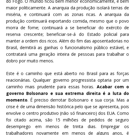
do Fogo. O mundo ficou bem menor economicamente, e bem
maior politicamente. A anarquia da produção isolará terras de
miséria, e continuará com as zonas ricas. A anarquia da
produção continuará exportando comida, mesmo que o povo
morra de fome; continuará a se beneficiar do exército de
reserva crescente; beneficiar-se-á do Estado policial para
manter a ordem dos ricos. Além do fim das aposentadorias no
Brasil, demitirá as ganhas o funcionalismo público estável, e
contratará uma geração inteira de pessoas para trabalhar o
dobro por muito menos.
Este é o caminho que está aberto no Brasil para as forças
reacionárias. Qualquer governo progressista optaria por um
caminho mais prudente para essas horas.
Acabar com o
governo Bolsonaro e sua extrema direita é a luta do
momento
. É preciso derrotar Bolsonaro e sua corja. Mas a
crise é de uma dimensão histórica pelo que se apresenta, pois
envolve o centro produtivo (não só financeiro) dos EUA. Como
foi citado acima, são 15 milhões de pedidos de seguro
desemprego em menos de trinta dias. Empregar os
trabalhadores novamente em menos de alguns anos, é