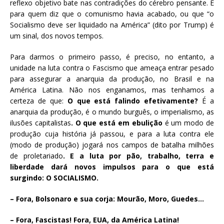
reflexo objetivo bate nas contradições do cérebro pensante. E
para quem diz que o comunismo havia acabado, ou que “o
Socialismo deve ser liquidado na América” (dito por Trump) é
um sinal, dos novos tempos.
Para darmos o primeiro passo, é preciso, no entanto, a
unidade na luta contra o Fascismo que ameaça entrar pesado
para assegurar a anarquia da produção, no Brasil e na
América Latina. Não nos enganamos, mas tenhamos a
certeza de que:
O que está falindo efetivamente?
É a
anarquia da produção, é o mundo burguês, o imperialismo, as
ilusões capitalistas
. O que está em ebulição
é um modo de
produção cuja história já passou, e para a luta contra ele
(modo de produção) jogará nos campos de batalha milhões
de proletariado
. E a luta por pão, trabalho, terra e
liberdade dará novos impulsos para o que está
surgindo: O SOCIALISMO.
– Fora, Bolsonaro e sua corja: Mourão, Moro, Guedes…
– Fora, Fascistas! Fora, EUA, da América Latina!