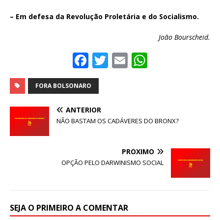
– Em defesa da Revolução Proletária e do Socialismo.
João Bourscheid.
F
T
E
W
a
w
m
h
c
it
ai
at
FORA BOLSONARO
e
te
l
s
ANTERIOR
b
r
A
NÃO BASTAM OS CADÁVERES DO BRONX?
o
p
o
p
PRÓXIMO
OPÇÃO PELO DARWINISMO SOCIAL
k
SEJA O PRIMEIRO A COMENTAR