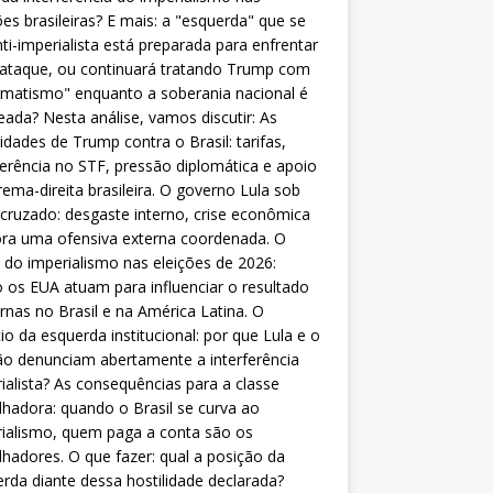
ões brasileiras? E mais: a "esquerda" que se
nti-imperialista está preparada para enfrentar
 ataque, ou continuará tratando Trump com
matismo" enquanto a soberania nacional é
eada? Nesta análise, vamos discutir: As
lidades de Trump contra o Brasil: tarifas,
ferência no STF, pressão diplomática e apoio
rema-direita brasileira. O governo Lula sob
cruzado: desgaste interno, crise econômica
ra uma ofensiva externa coordenada. O
 do imperialismo nas eleições de 2026:
os EUA atuam para influenciar o resultado
rnas no Brasil e na América Latina. O
cio da esquerda institucional: por que Lula e o
o denunciam abertamente a interferência
ialista? As consequências para a classe
lhadora: quando o Brasil se curva ao
ialismo, quem paga a conta são os
lhadores. O que fazer: qual a posição da
rda diante dessa hostilidade declarada?