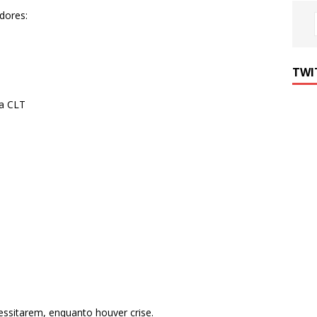
dores:
TWI
na CLT
essitarem, enquanto houver crise.