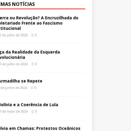
IMAS NOTÍCIAS
erra ou Revolução? A Encruzilhada do
oletariado Frente ao Fascismo
stitucional
0 de julho de 2026
0
ga da Realidade da Esquerda
volucionária
9 de julho de 2026
0
Armadilha se Repete
 de junho de 2026
0
Bolívia e a Coerência de Lula
7 de maio de 2026
0
lívia em Chamas: Protestos Oceânicos