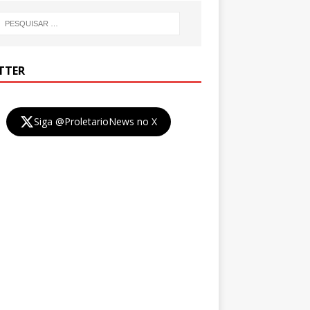
TTER
Siga @ProletarioNews no X