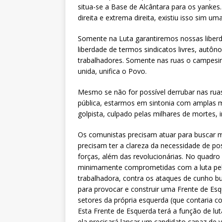
situa-se a Base de Alcântara para os yanke
direita e extrema direita, existiu isso sim u
Somente na Luta garantiremos nossas libe
liberdade de termos sindicatos livres, autô
trabalhadores. Somente nas ruas o campesina
unida, unifica o Povo.
Mesmo se não for possível derrubar nas rua
pública, estarmos em sintonia com amplas 
golpista, culpado pelas milhares de mortes,
Os comunistas precisam atuar para buscar mu
precisam ter a clareza da necessidade de po
forças, além das revolucionárias. No quadro 
minimamente comprometidas com a luta pela
trabalhadora, contra os ataques de cunho bur
para provocar e construir uma Frente de Es
setores da própria esquerda (que contaria co
Esta Frente de Esquerda terá a função de lu
ela precisará lançar um candidato capaz de v