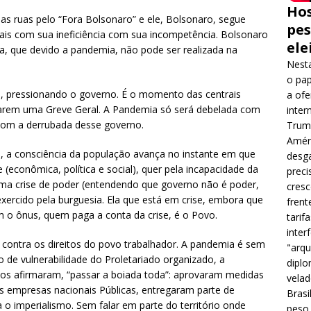
Hos
as ruas pelo “Fora Bolsonaro” e ele, Bolsonaro, segue
pes
ais com sua ineficiência com sua incompetência. Bolsonaro
ele
ca, que devido a pandemia, não pode ser realizada na
Nesta
o pap
s, pressionando o governo. É o momento das centrais
a ofe
ocarem uma Greve Geral. A Pandemia só será debelada com
inter
com a derrubada desse governo.
Trump
Améri
, a consciência da população avança no instante em que
desga
e (econômica, política e social), quer pela incapacidade da
preci
 uma crise de poder (entendendo que governo não é poder,
cres
xercido pela burguesia. Ela que está em crise, embora que
frent
 o ônus, quem paga a conta da crise, é o Povo.
tarif
inter
contra os direitos do povo trabalhador. A pandemia é sem
"arqu
de vulnerabilidade do Proletariado organizado, a
diplo
os afirmaram, “passar a boiada toda”: aprovaram medidas
velad
s empresas nacionais Públicas, entregaram parte de
Brasi
a o imperialismo. Sem falar em parte do território onde
peso 