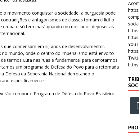
Acomp
https
 e o movimento conquistar a sociedade, a burguesia pode
compa
 contradições e antagonismos de classes tornam difícil o
socia
se embate só terminará quando um dos lados depuser as
https
nternacional.
https
YouT
as que condensam em si, anos de desenvolvimento”.
https
no mundo, onde o centro do imperialismo está envolto
Twitt
do de termos Luta nas ruas é fundamental para derrotarmos
https
sentamos um programa de Defesa do Povo para a retomada
 na Defesa da Soberania Nacional derrotando o
TRI
cano especificamente.
SOC
verão compor o Programa de Defesa do Povo Brasileiro.
PRO