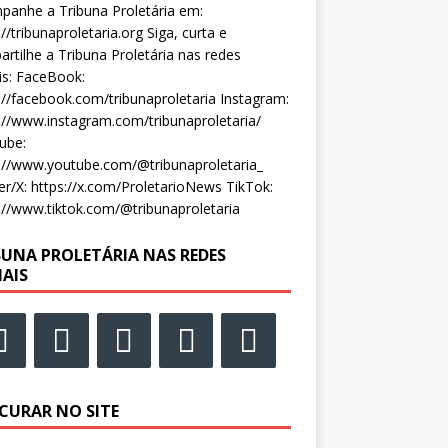
anhe a Tribuna Proletária em:
://tribunaproletaria.org Siga, curta e
rtilhe a Tribuna Proletária nas redes
is: FaceBook:
://facebook.com/tribunaproletaria Instagram:
://www.instagram.com/tribunaproletaria/
ube:
://www.youtube.com/@tribunaproletaria_
er/X: https://x.com/ProletarioNews TikTok:
://www.tiktok.com/@tribunaproletaria
BUNA PROLETÁRIA NAS REDES
IAIS
CURAR NO SITE