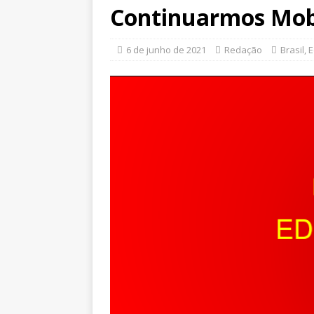
Continuarmos Mob
6 de junho de 2021
Redação
Brasil
,
E