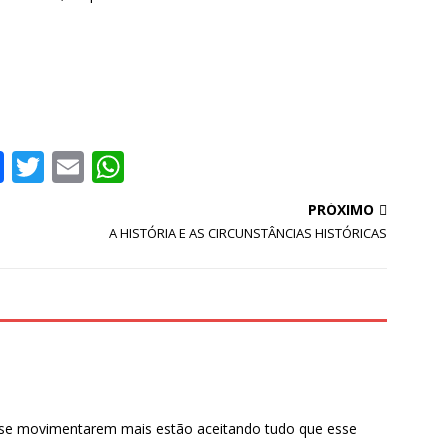
F
T
E
W
a
w
m
h
PRÓXIMO
c
it
ai
at
A HISTÓRIA E AS CIRCUNSTÂNCIAS HISTÓRICAS
e
te
l
s
b
r
A
o
p
o
p
k
 se movimentarem mais estão aceitando tudo que esse