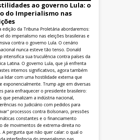
tilidades ao governo Lula: o
o do Imperialismo nas
ições
 edição da Tribuna Proletária abordaremos:
el do imperialismo nas eleições brasileiras e
nsiva contra o governo Lula. O cenário
nacional nunca esteve tão tenso. Donald
 intensifica sua truculência contra países da
ca Latina. O governo Lula, que já enfrenta
stes internos significativos, agora também
sa lidar com uma hostilidade externa que
ce exponencialmente. Trump age em diversas
es para enfraquecer o presidente brasileiro:
as que penalizam a indústria nacional,
ferências no Judiciário com pedidos para
ivar" processos contra Bolsonaro, pressões
máticas constantes e o financiamento
o de movimentos de extrema-direita no
l. A pergunta que não quer calar: o qual o
da interferência do imperialismo nas