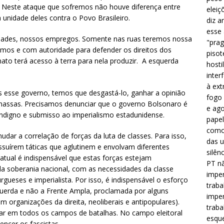
s. Neste ataque que sofremos não houve diferença entre
eleiç
ma unidade deles contra o Povo Brasileiro.
diz a
esse
rdades, nossos empregos. Somente nas ruas teremos nossa
"prag
nomos e com autoridade para defender os direitos dos
pisot
to terá acesso à terra para nela produzir. A esquerda
hosti
inter
à ext
s esse governo, temos que desgastá-lo, ganhar a opinião
fogo 
massas. Precisamos denunciar que o governo Bolsonaro é
e ago
 indigno e submisso ao imperialismo estadunidense.
papel
como 
dar a correlação de forças da luta de classes. Para isso,
das u
ssuírem táticas que aglutinem e envolvam diferentes
silên
atual é indispensável que estas forças estejam
PT nã
 soberania nacional, com as necessidades da classe
imper
gueses e imperialista. Por isso, é indispensável o esforço
traba
querda e não a Frente Ampla, proclamada por alguns
imper
m organizações da direita, neoliberais e antipopulares).
traba
tar em todos os campos de batalhas. No campo eleitoral
esque
encer os fascistas.