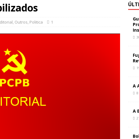
ilizados
ÚLT
Gu
ditorial
,
Outros
,
Politica
1
Pr
In
3
Fu
Re
1
A 
8
A 
2
Bo