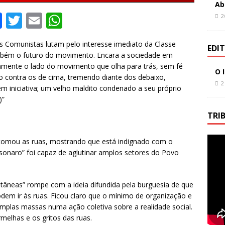
Ab
F
T
E
W
2
a
w
m
h
 Comunistas lutam pelo interesse imediato da Classe
c
it
ai
at
EDI
mbém o futuro do movimento. Encara a sociedade em
e
te
l
s
mente o lado do movimento que olha para trás, sem fé
O 
contra os de cima, tremendo diante dos debaixo,
b
r
A
2
m iniciativa; um velho maldito condenado a seu próprio
o
p
)”
o
p
TRI
k
 tomou as ruas, mostrando que está indignado com o
sonaro” foi capaz de aglutinar amplos setores do Povo
âneas” rompe com a ideia difundida pela burguesia de que
dem ir às ruas. Ficou claro que o mínimo de organização e
amplas massas numa ação coletiva sobre a realidade social.
melhas e os gritos das ruas.