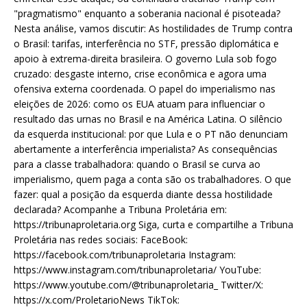
"pragmatismo" enquanto a soberania nacional é pisoteada?
Nesta análise, vamos discutir: As hostilidades de Trump contra
o Brasil: tarifas, interferência no STF, pressão diplomática e
apoio à extrema-direita brasileira. O governo Lula sob fogo
cruzado: desgaste interno, crise econômica e agora uma
ofensiva externa coordenada. O papel do imperialismo nas
eleições de 2026: como os EUA atuam para influenciar o
resultado das urnas no Brasil e na América Latina. O silêncio
da esquerda institucional: por que Lula e o PT não denunciam
abertamente a interferência imperialista? As consequências
para a classe trabalhadora: quando o Brasil se curva ao
imperialismo, quem paga a conta são os trabalhadores. O que
fazer: qual a posição da esquerda diante dessa hostilidade
declarada? Acompanhe a Tribuna Proletária em:
https://tribunaproletaria.org Siga, curta e compartilhe a Tribuna
Proletária nas redes sociais: FaceBook:
https://facebook.com/tribunaproletaria Instagram:
https://www.instagram.com/tribunaproletaria/ YouTube:
https://www.youtube.com/@tribunaproletaria_ Twitter/X:
https://x.com/ProletarioNews TikTok: