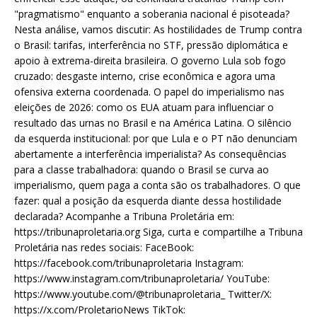
"pragmatismo" enquanto a soberania nacional é pisoteada?
Nesta análise, vamos discutir: As hostilidades de Trump contra
o Brasil: tarifas, interferência no STF, pressão diplomática e
apoio à extrema-direita brasileira. O governo Lula sob fogo
cruzado: desgaste interno, crise econômica e agora uma
ofensiva externa coordenada. O papel do imperialismo nas
eleições de 2026: como os EUA atuam para influenciar o
resultado das urnas no Brasil e na América Latina. O silêncio
da esquerda institucional: por que Lula e o PT não denunciam
abertamente a interferência imperialista? As consequências
para a classe trabalhadora: quando o Brasil se curva ao
imperialismo, quem paga a conta são os trabalhadores. O que
fazer: qual a posição da esquerda diante dessa hostilidade
declarada? Acompanhe a Tribuna Proletária em:
https://tribunaproletaria.org Siga, curta e compartilhe a Tribuna
Proletária nas redes sociais: FaceBook:
https://facebook.com/tribunaproletaria Instagram:
https://www.instagram.com/tribunaproletaria/ YouTube:
https://www.youtube.com/@tribunaproletaria_ Twitter/X:
https://x.com/ProletarioNews TikTok: