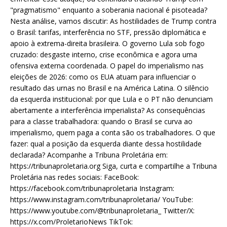
"pragmatismo" enquanto a soberania nacional é pisoteada?
Nesta análise, vamos discutir: As hostilidades de Trump contra
o Brasil: tarifas, interferência no STF, pressão diplomática e
apoio à extrema-direita brasileira. O governo Lula sob fogo
cruzado: desgaste interno, crise econômica e agora uma
ofensiva externa coordenada. O papel do imperialismo nas
eleições de 2026: como os EUA atuam para influenciar o
resultado das urnas no Brasil e na América Latina. O silêncio
da esquerda institucional: por que Lula e o PT não denunciam
abertamente a interferência imperialista? As consequências
para a classe trabalhadora: quando o Brasil se curva ao
imperialismo, quem paga a conta são os trabalhadores. O que
fazer: qual a posição da esquerda diante dessa hostilidade
declarada? Acompanhe a Tribuna Proletária em:
https://tribunaproletaria.org Siga, curta e compartilhe a Tribuna
Proletária nas redes sociais: FaceBook:
https://facebook.com/tribunaproletaria Instagram:
https://www.instagram.com/tribunaproletaria/ YouTube:
https://www.youtube.com/@tribunaproletaria_ Twitter/X:
https://x.com/ProletarioNews TikTok: