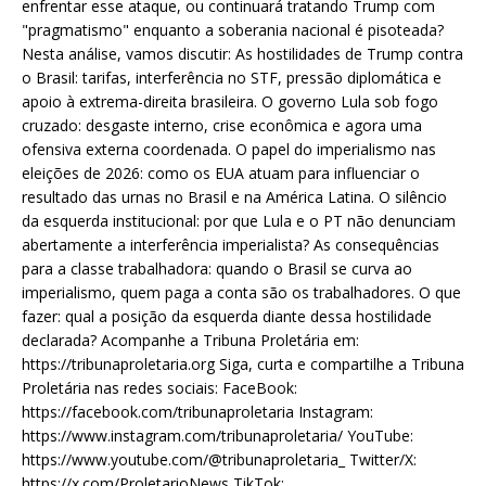
enfrentar esse ataque, ou continuará tratando Trump com
"pragmatismo" enquanto a soberania nacional é pisoteada?
Nesta análise, vamos discutir: As hostilidades de Trump contra
o Brasil: tarifas, interferência no STF, pressão diplomática e
apoio à extrema-direita brasileira. O governo Lula sob fogo
cruzado: desgaste interno, crise econômica e agora uma
ofensiva externa coordenada. O papel do imperialismo nas
eleições de 2026: como os EUA atuam para influenciar o
resultado das urnas no Brasil e na América Latina. O silêncio
da esquerda institucional: por que Lula e o PT não denunciam
abertamente a interferência imperialista? As consequências
para a classe trabalhadora: quando o Brasil se curva ao
imperialismo, quem paga a conta são os trabalhadores. O que
fazer: qual a posição da esquerda diante dessa hostilidade
declarada? Acompanhe a Tribuna Proletária em:
https://tribunaproletaria.org Siga, curta e compartilhe a Tribuna
Proletária nas redes sociais: FaceBook:
https://facebook.com/tribunaproletaria Instagram:
https://www.instagram.com/tribunaproletaria/ YouTube:
https://www.youtube.com/@tribunaproletaria_ Twitter/X:
https://x.com/ProletarioNews TikTok: