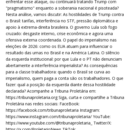
enfrentar esse ataque, ou continuará tratando Trump com
"pragmatismo" enquanto a soberania nacional é pisoteada?
Nesta análise, vamos discutir: As hostilidades de Trump contra
o Brasil: tarifas, interferência no STF, pressão diplomática e
apoio à extrema-direita brasileira. O governo Lula sob fogo
cruzado: desgaste interno, crise econômica e agora uma
ofensiva externa coordenada. O papel do imperialismo nas
eleições de 2026: como os EUA atuam para influenciar o
resultado das urnas no Brasil e na América Latina. O silêncio
da esquerda institucional: por que Lula e o PT não denunciam
abertamente a interferência imperialista? As consequências
para a classe trabalhadora: quando o Brasil se curva ao
imperialismo, quem paga a conta são os trabalhadores. O que
fazer: qual a posição da esquerda diante dessa hostilidade
declarada? Acompanhe a Tribuna Proletária em:
https://tribunaproletaria.org Siga, curta e compartilhe a Tribuna
Proletária nas redes sociais: FaceBook:
https://facebook.com/tribunaproletaria Instagram:
https://www.instagram.com/tribunaproletaria/ YouTube:
https://www.youtube.com/@tribunaproletaria_ Twitter/X:
https://x.com/ProletarioNews TikTok: