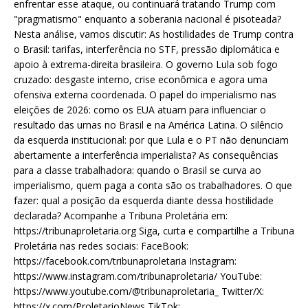
enfrentar esse ataque, ou continuará tratando Trump com
"pragmatismo" enquanto a soberania nacional é pisoteada?
Nesta análise, vamos discutir: As hostilidades de Trump contra
o Brasil: tarifas, interferência no STF, pressão diplomática e
apoio à extrema-direita brasileira. O governo Lula sob fogo
cruzado: desgaste interno, crise econômica e agora uma
ofensiva externa coordenada. O papel do imperialismo nas
eleições de 2026: como os EUA atuam para influenciar o
resultado das urnas no Brasil e na América Latina. O silêncio
da esquerda institucional: por que Lula e o PT não denunciam
abertamente a interferência imperialista? As consequências
para a classe trabalhadora: quando o Brasil se curva ao
imperialismo, quem paga a conta são os trabalhadores. O que
fazer: qual a posição da esquerda diante dessa hostilidade
declarada? Acompanhe a Tribuna Proletária em:
https://tribunaproletaria.org Siga, curta e compartilhe a Tribuna
Proletária nas redes sociais: FaceBook:
https://facebook.com/tribunaproletaria Instagram:
https://www.instagram.com/tribunaproletaria/ YouTube:
https://www.youtube.com/@tribunaproletaria_ Twitter/X:
https://x.com/ProletarioNews TikTok: