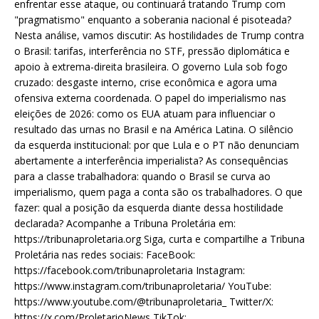
enfrentar esse ataque, ou continuará tratando Trump com
"pragmatismo" enquanto a soberania nacional é pisoteada?
Nesta análise, vamos discutir: As hostilidades de Trump contra
o Brasil: tarifas, interferência no STF, pressão diplomática e
apoio à extrema-direita brasileira. O governo Lula sob fogo
cruzado: desgaste interno, crise econômica e agora uma
ofensiva externa coordenada. O papel do imperialismo nas
eleições de 2026: como os EUA atuam para influenciar o
resultado das urnas no Brasil e na América Latina. O silêncio
da esquerda institucional: por que Lula e o PT não denunciam
abertamente a interferência imperialista? As consequências
para a classe trabalhadora: quando o Brasil se curva ao
imperialismo, quem paga a conta são os trabalhadores. O que
fazer: qual a posição da esquerda diante dessa hostilidade
declarada? Acompanhe a Tribuna Proletária em:
https://tribunaproletaria.org Siga, curta e compartilhe a Tribuna
Proletária nas redes sociais: FaceBook:
https://facebook.com/tribunaproletaria Instagram:
https://www.instagram.com/tribunaproletaria/ YouTube:
https://www.youtube.com/@tribunaproletaria_ Twitter/X:
https://x.com/ProletarioNews TikTok: