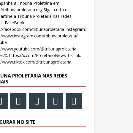
anhe a Tribuna Proletária em:
://tribunaproletaria.org Siga, curta e
rtilhe a Tribuna Proletária nas redes
is: FaceBook:
://facebook.com/tribunaproletaria Instagram:
://www.instagram.com/tribunaproletaria/
ube:
://www.youtube.com/@tribunaproletaria_
er/X: https://x.com/ProletarioNews TikTok:
://www.tiktok.com/@tribunaproletaria
BUNA PROLETÁRIA NAS REDES
IAIS
CURAR NO SITE