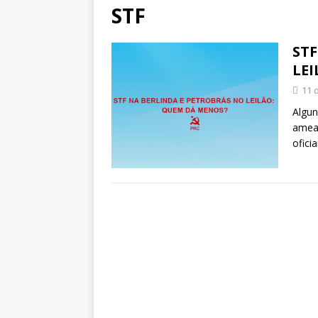
STF
STF
LE
11 
Algun
amea
ofici