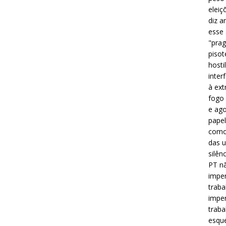
eleiç
diz a
esse
"prag
pisot
hosti
inter
à ext
fogo 
e ago
papel
como 
das u
silên
PT nã
imper
traba
imper
traba
esque