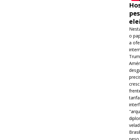
Hos
pes
ele
Nesta
o pap
a ofe
inter
Trump
Améri
desga
preci
cres
frent
tarif
inter
"arqu
diplo
velad
Brasi
peso 