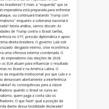
ões brasileiras? E mais: a "esquerda" que se
nti-imperialista está preparada para enfrentar
 ataque, ou continuará tratando Trump com
matismo" enquanto a soberania nacional é
eada? Nesta análise, vamos discutir: As
lidades de Trump contra o Brasil: tarifas,
ferência no STF, pressão diplomática e apoio
rema-direita brasileira. O governo Lula sob
cruzado: desgaste interno, crise econômica
ra uma ofensiva externa coordenada. O
 do imperialismo nas eleições de 2026:
os EUA atuam para influenciar o resultado
rnas no Brasil e na América Latina. O
cio da esquerda institucional: por que Lula e o
o denunciam abertamente a interferência
ialista? As consequências para a classe
lhadora: quando o Brasil se curva ao
ialismo, quem paga a conta são os
lhadores. O que fazer: qual a posição da
rda diante dessa hostilidade declarada?