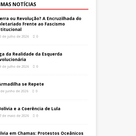
IMAS NOTÍCIAS
erra ou Revolução? A Encruzilhada do
oletariado Frente ao Fascismo
stitucional
0 de julho de 2026
0
ga da Realidade da Esquerda
volucionária
9 de julho de 2026
0
Armadilha se Repete
 de junho de 2026
0
Bolívia e a Coerência de Lula
7 de maio de 2026
0
lívia em Chamas: Protestos Oceânicos