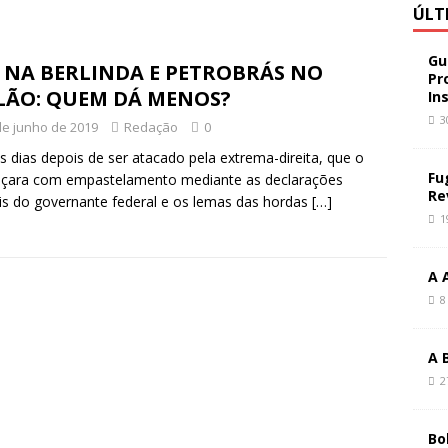
ÚLT
Gu
 NA BERLINDA E PETROBRÁS NO
Pr
ILÃO: QUEM DÁ MENOS?
In
3
de junho de 2019
Redação
0
s dias depois de ser atacado pela extrema-direita, que o
Fu
çara com empastelamento mediante as declarações
Re
ais do governante federal e os lemas das hordas
[…]
1
A 
8
A 
2
Bo