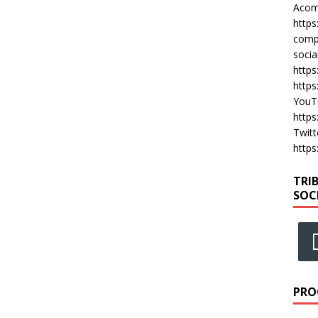
Acomp
https
compa
socia
https
https
YouT
https
Twitt
https
TRI
SOC
PRO