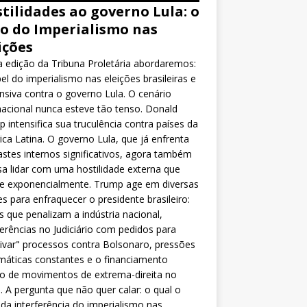
tilidades ao governo Lula: o
o do Imperialismo nas
ições
 edição da Tribuna Proletária abordaremos:
el do imperialismo nas eleições brasileiras e
nsiva contra o governo Lula. O cenário
nacional nunca esteve tão tenso. Donald
 intensifica sua truculência contra países da
ca Latina. O governo Lula, que já enfrenta
stes internos significativos, agora também
sa lidar com uma hostilidade externa que
ce exponencialmente. Trump age em diversas
es para enfraquecer o presidente brasileiro:
as que penalizam a indústria nacional,
ferências no Judiciário com pedidos para
ivar" processos contra Bolsonaro, pressões
máticas constantes e o financiamento
o de movimentos de extrema-direita no
l. A pergunta que não quer calar: o qual o
da interferência do imperialismo nas