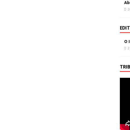
Ab
2
EDI
O 
2
TRI