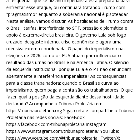
a "esquerda" que se diz anti-imperialista está preparada para
enfrentar esse ataque, ou continuará tratando Trump com
"pragmatismo" enquanto a soberania nacional é pisoteada?
Nesta análise, vamos discutir: As hostilidades de Trump contra
o Brasil: tarifas, interferência no STF, pressão diplomática e
apoio à extrema-direita brasileira. O governo Lula sob fogo
cruzado: desgaste interno, crise econômica e agora uma
ofensiva externa coordenada. O papel do imperialismo nas
eleições de 2026: como os EUA atuam para influenciar o
resultado das urnas no Brasil e na América Latina. O silêncio
da esquerda institucional: por que Lula e o PT não denunciam
abertamente a interferência imperialista? As consequências
para a classe trabalhadora: quando o Brasil se curva ao
imperialismo, quem paga a conta são os trabalhadores. O que
fazer: qual a posição da esquerda diante dessa hostilidade
declarada? Acompanhe a Tribuna Proletária em:
https://tribunaproletaria.org Siga, curta e compartilhe a Tribuna
Proletária nas redes sociais: FaceBook:
https://facebook.com/tribunaproletaria Instagram:
https://www.instagram.com/tribunaproletaria/ YouTube:
https://www.youtube.com/@tribunaproletaria_ Twitter/X: