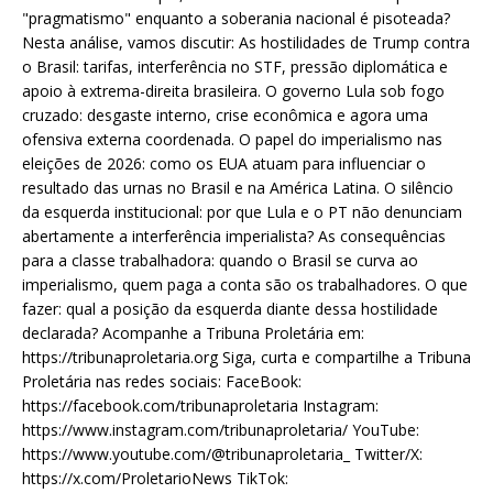
"pragmatismo" enquanto a soberania nacional é pisoteada?
Nesta análise, vamos discutir: As hostilidades de Trump contra
o Brasil: tarifas, interferência no STF, pressão diplomática e
apoio à extrema-direita brasileira. O governo Lula sob fogo
cruzado: desgaste interno, crise econômica e agora uma
ofensiva externa coordenada. O papel do imperialismo nas
eleições de 2026: como os EUA atuam para influenciar o
resultado das urnas no Brasil e na América Latina. O silêncio
da esquerda institucional: por que Lula e o PT não denunciam
abertamente a interferência imperialista? As consequências
para a classe trabalhadora: quando o Brasil se curva ao
imperialismo, quem paga a conta são os trabalhadores. O que
fazer: qual a posição da esquerda diante dessa hostilidade
declarada? Acompanhe a Tribuna Proletária em:
https://tribunaproletaria.org Siga, curta e compartilhe a Tribuna
Proletária nas redes sociais: FaceBook:
https://facebook.com/tribunaproletaria Instagram:
https://www.instagram.com/tribunaproletaria/ YouTube:
https://www.youtube.com/@tribunaproletaria_ Twitter/X:
https://x.com/ProletarioNews TikTok: