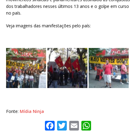
dos trabalhadores nesses últimos 13 anos e o golpe em curso
no país.
Veja imagens das manifestações pelo país:
Fonte:
Mídia Ninja
F
T
E
W
a
w
m
h