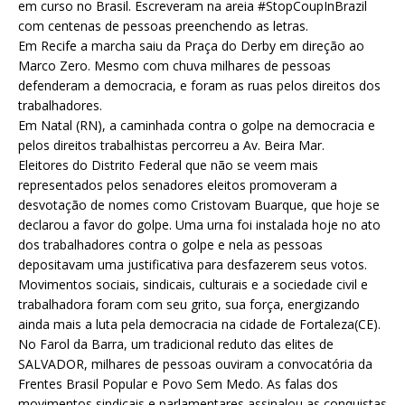
em curso no Brasil. Escreveram na areia ‪#‎StopCoupInBrazil‬
com centenas de pessoas preenchendo as letras.
Em Recife a marcha saiu da Praça do Derby em direção ao
Marco Zero. Mesmo com chuva milhares de pessoas
defenderam a democracia, e foram as ruas pelos direitos dos
trabalhadores.
Em Natal (RN), a caminhada contra o golpe na democracia e
pelos direitos trabalhistas percorreu a Av. Beira Mar.
Eleitores do Distrito Federal que não se veem mais
representados pelos senadores eleitos promoveram a
desvotação de nomes como Cristovam Buarque, que hoje se
declarou a favor do golpe. Uma urna foi instalada hoje no ato
dos trabalhadores contra o golpe e nela as pessoas
depositavam uma justificativa para desfazerem seus votos.
Movimentos sociais, sindicais, culturais e a sociedade civil e
trabalhadora foram com seu grito, sua força, energizando
ainda mais a luta pela democracia na cidade de Fortaleza(CE).
No Farol da Barra, um tradicional reduto das elites de
SALVADOR, milhares de pessoas ouviram a convocatória da
Frentes Brasil Popular e Povo Sem Medo. As falas dos
movimentos sindicais e parlamentares assinalou as conquistas