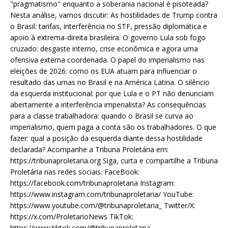
"pragmatismo" enquanto a soberania nacional é pisoteada?
Nesta análise, vamos discutir: As hostilidades de Trump contra
o Brasil: tarifas, interferência no STF, pressão diplomática e
apoio à extrema-direita brasileira. O governo Lula sob fogo
cruzado: desgaste interno, crise econômica e agora uma
ofensiva externa coordenada. O papel do imperialismo nas
eleições de 2026: como os EUA atuam para influenciar o
resultado das urnas no Brasil e na América Latina. O silêncio
da esquerda institucional: por que Lula e o PT não denunciam
abertamente a interferência imperialista? As consequências
para a classe trabalhadora: quando o Brasil se curva ao
imperialismo, quem paga a conta são os trabalhadores. O que
fazer: qual a posição da esquerda diante dessa hostilidade
declarada? Acompanhe a Tribuna Proletária em:
https://tribunaproletaria.org Siga, curta e compartilhe a Tribuna
Proletária nas redes sociais: FaceBook:
https://facebook.com/tribunaproletaria Instagram:
https://www.instagram.com/tribunaproletaria/ YouTube:
https://www.youtube.com/@tribunaproletaria_ Twitter/X:
https://x.com/ProletarioNews TikTok:
https://www.tiktok.com/@tribunaproletaria