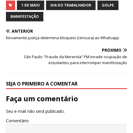
c
it
ai
at
1 DE MAIO
DIA DO TRABALHADOR
GOLPE
e
te
l
s
MANIFESTAÇÃO
b
r
A
ANTERIOR
o
p
Novamente justiça determina bloqueio (censura) ao Whatsapp
o
p
PRÓXIMO
k
São Paulo: “Fraude da Merenda” PM invade ocupação de
estudantes para interromper manifestação
SEJA O PRIMEIRO A COMENTAR
Faça um comentário
Seu e-mail não será publicado.
Comentário