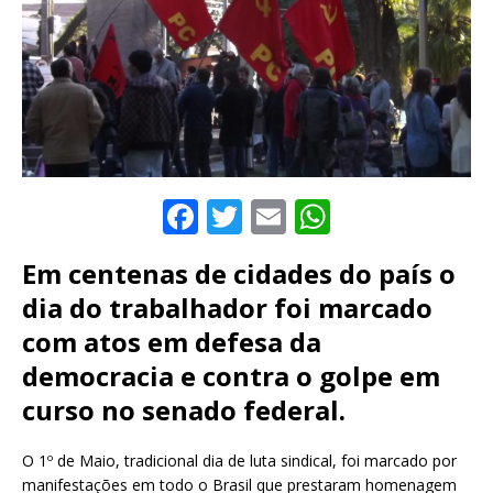
F
T
E
W
a
w
m
h
Em centenas de cidades do país o
c
it
ai
at
dia do trabalhador foi marcado
e
te
l
s
com atos em defesa da
b
r
A
democracia e contra o golpe em
o
p
curso no senado federal.
o
p
k
O 1º de Maio, tradicional dia de luta sindical, foi marcado por
manifestações em todo o Brasil que prestaram homenagem