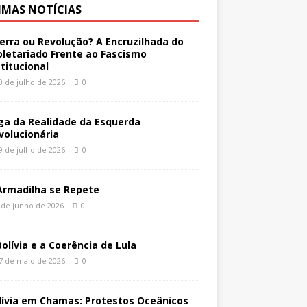
IMAS NOTÍCIAS
erra ou Revolução? A Encruzilhada do
oletariado Frente ao Fascismo
stitucional
0 de julho de 2026
0
ga da Realidade da Esquerda
volucionária
9 de julho de 2026
0
Armadilha se Repete
 de junho de 2026
0
Bolívia e a Coerência de Lula
7 de maio de 2026
0
lívia em Chamas: Protestos Oceânicos