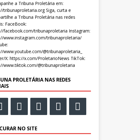
anhe a Tribuna Proletária em:
://tribunaproletaria.org Siga, curta e
rtilhe a Tribuna Proletária nas redes
is: FaceBook:
://facebook.com/tribunaproletaria Instagram:
://www.instagram.com/tribunaproletaria/
ube:
://www.youtube.com/@tribunaproletaria_
er/X: https://x.com/ProletarioNews TikTok:
://www.tiktok.com/@tribunaproletaria
BUNA PROLETÁRIA NAS REDES
IAIS
CURAR NO SITE