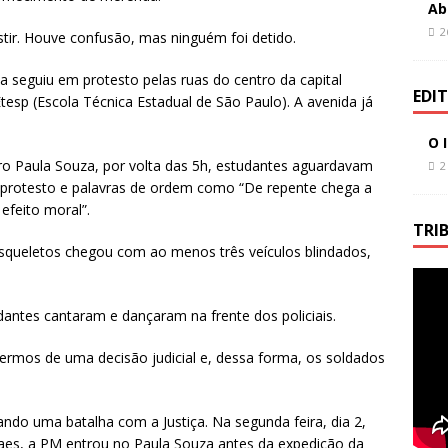
Ab
2
stir. Houve confusão, mas ninguém foi detido.
 seguiu em protesto pelas ruas do centro da capital
EDI
tesp (Escola Técnica Estadual de São Paulo). A avenida já
O 
 Paula Souza, por volta das 5h, estudantes aguardavam
2
 protesto e palavras de ordem como “De repente chega a
feito moral”.
TRI
queletos chegou com ao menos três veículos blindados,
dantes cantaram e dançaram na frente dos policiais.
ermos de uma decisão judicial e, dessa forma, os soldados
ando uma batalha com a Justiça. Na segunda feira, dia 2,
aes, a PM entrou no Paula Souza antes da expedição da