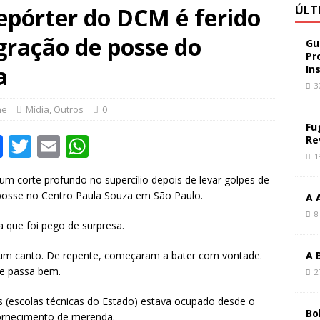
epórter do DCM é ferido
ÚLT
gração de posse do
Gu
Pr
a
In
3
ne
Mídia
,
Outros
0
Fu
F
T
E
W
Re
1
a
w
m
h
m corte profundo no supercílio depois de levar golpes de
c
it
ai
at
posse no Centro Paula Souza em São Paulo.
A 
e
te
l
s
8
 que foi pego de surpresa.
b
r
A
o
p
um canto. De repente, começaram a bater com vontade.
A 
le passa bem.
2
o
p
k
s (escolas técnicas do Estado) estava ocupado desde o
Bo
fornecimento de merenda.