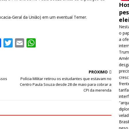
Hos
pes
cacia-Geral da União) em um eventual Temer.
ele
Nesta
o pap
a ofe
F
T
E
W
inter
a
w
m
h
Trump
c
it
ai
at
Améri
desga
e
te
l
s
preci
PRÓXIMO
b
r
A
cres
ssos
Polícia Militar retirou os estudantes que estavam no
frent
Centro Paula Souza desde 28 de maio para cobrar a
o
p
tarif
CPI da merenda
o
p
inter
"arqu
k
diplo
velad
Brasi
peso 