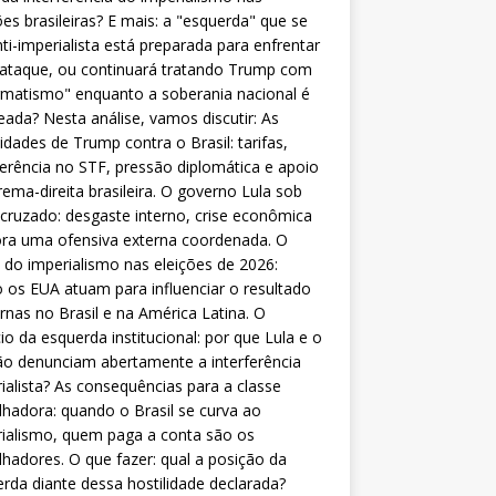
ões brasileiras? E mais: a "esquerda" que se
nti-imperialista está preparada para enfrentar
 ataque, ou continuará tratando Trump com
matismo" enquanto a soberania nacional é
eada? Nesta análise, vamos discutir: As
lidades de Trump contra o Brasil: tarifas,
ferência no STF, pressão diplomática e apoio
rema-direita brasileira. O governo Lula sob
cruzado: desgaste interno, crise econômica
ra uma ofensiva externa coordenada. O
 do imperialismo nas eleições de 2026:
os EUA atuam para influenciar o resultado
rnas no Brasil e na América Latina. O
cio da esquerda institucional: por que Lula e o
o denunciam abertamente a interferência
ialista? As consequências para a classe
lhadora: quando o Brasil se curva ao
ialismo, quem paga a conta são os
lhadores. O que fazer: qual a posição da
rda diante dessa hostilidade declarada?