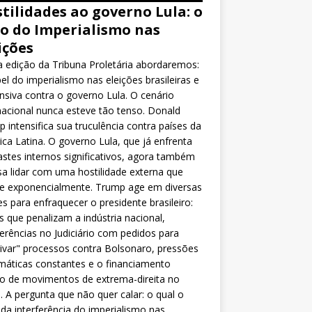
tilidades ao governo Lula: o
o do Imperialismo nas
ições
 edição da Tribuna Proletária abordaremos:
el do imperialismo nas eleições brasileiras e
nsiva contra o governo Lula. O cenário
nacional nunca esteve tão tenso. Donald
 intensifica sua truculência contra países da
ca Latina. O governo Lula, que já enfrenta
stes internos significativos, agora também
sa lidar com uma hostilidade externa que
ce exponencialmente. Trump age em diversas
es para enfraquecer o presidente brasileiro:
as que penalizam a indústria nacional,
ferências no Judiciário com pedidos para
ivar" processos contra Bolsonaro, pressões
máticas constantes e o financiamento
o de movimentos de extrema-direita no
l. A pergunta que não quer calar: o qual o
da interferência do imperialismo nas