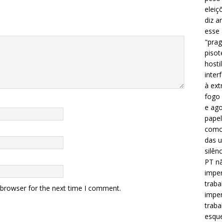
eleiç
diz a
esse
"prag
pisot
hosti
inter
à ext
fogo 
e ago
papel
como 
das u
silên
PT nã
imper
traba
 browser for the next time I comment.
imper
traba
esque