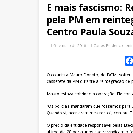
E mais fascismo: R
pela PM em reinte
Centro Paula Souz
6 de maio de 2016
Carlos Frederico Leni
O colunista Mauro Donato, do DCM, sofreu u
cassetete da PM durante a reintegração de 
Mauro estava cobrindo a operação. Ele conta
“Os policiais mandaram que fôssemos para 
Quando vi, acertaram meu rosto”, contou. E
O prédio da entidade responsável pelas Etec
último dia 28 por alunos que reivindicam o 