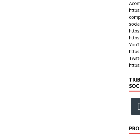
Acomp
https
compa
socia
https
https
YouT
https
Twitt
https
TRI
SOC
PRO