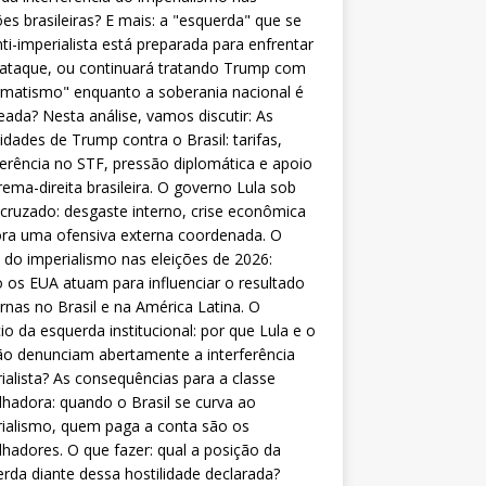
ões brasileiras? E mais: a "esquerda" que se
nti-imperialista está preparada para enfrentar
 ataque, ou continuará tratando Trump com
matismo" enquanto a soberania nacional é
eada? Nesta análise, vamos discutir: As
lidades de Trump contra o Brasil: tarifas,
ferência no STF, pressão diplomática e apoio
rema-direita brasileira. O governo Lula sob
cruzado: desgaste interno, crise econômica
ra uma ofensiva externa coordenada. O
 do imperialismo nas eleições de 2026:
os EUA atuam para influenciar o resultado
rnas no Brasil e na América Latina. O
cio da esquerda institucional: por que Lula e o
o denunciam abertamente a interferência
ialista? As consequências para a classe
lhadora: quando o Brasil se curva ao
ialismo, quem paga a conta são os
lhadores. O que fazer: qual a posição da
rda diante dessa hostilidade declarada?