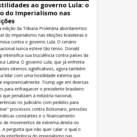
tilidades ao governo Lula: o
o do Imperialismo nas
ições
 edição da Tribuna Proletária abordaremos:
el do imperialismo nas eleições brasileiras e
nsiva contra o governo Lula. O cenário
nacional nunca esteve tão tenso. Donald
 intensifica sua truculência contra países da
ca Latina. O governo Lula, que já enfrenta
stes internos significativos, agora também
sa lidar com uma hostilidade externa que
ce exponencialmente. Trump age em diversas
es para enfraquecer o presidente brasileiro:
as que penalizam a indústria nacional,
ferências no Judiciário com pedidos para
ivar" processos contra Bolsonaro, pressões
máticas constantes e o financiamento
o de movimentos de extrema-direita no
l. A pergunta que não quer calar: o qual o
da interferência do imperialismo nas