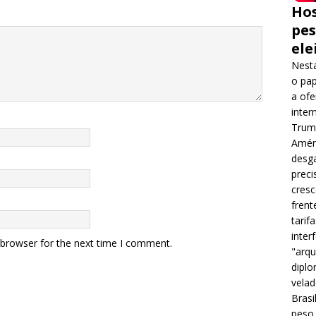
Hos
pes
ele
Nesta
o pap
a ofe
inter
Trump
Améri
desga
preci
cres
frent
tarif
inter
 browser for the next time I comment.
"arqu
diplo
velad
Brasi
peso 