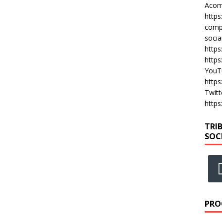
Acomp
https
compa
socia
https
https
YouT
https
Twitt
https
TRI
SOC
PRO