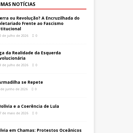
IMAS NOTÍCIAS
erra ou Revolução? A Encruzilhada do
oletariado Frente ao Fascismo
stitucional
0 de julho de 2026
0
ga da Realidade da Esquerda
volucionária
9 de julho de 2026
0
Armadilha se Repete
 de junho de 2026
0
Bolívia e a Coerência de Lula
7 de maio de 2026
0
lívia em Chamas: Protestos Oceânicos