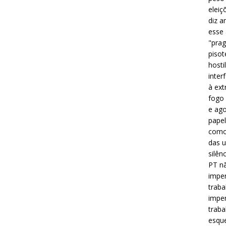
eleiç
diz a
esse
"prag
pisot
hosti
inter
à ext
fogo 
e ago
papel
como 
das u
silên
PT nã
imper
traba
imper
traba
esque