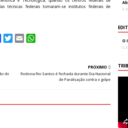
ientífica e Tecnológica, quando os centros federais de
Ab
as técnicas federais tornaram-se institutos federais de
2
EDI
F
T
E
W
O 
a
w
m
h
2
c
it
ai
at
e
te
l
s
TRI
PRÓXIMO
b
r
A
ão do
Rodovia Rio-Santos é fechada durante Dia Nacional
de Paralisação contra o golpe
o
p
o
p
k