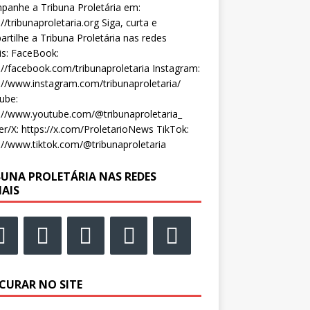
anhe a Tribuna Proletária em:
://tribunaproletaria.org Siga, curta e
rtilhe a Tribuna Proletária nas redes
is: FaceBook:
://facebook.com/tribunaproletaria Instagram:
://www.instagram.com/tribunaproletaria/
ube:
://www.youtube.com/@tribunaproletaria_
er/X: https://x.com/ProletarioNews TikTok:
://www.tiktok.com/@tribunaproletaria
BUNA PROLETÁRIA NAS REDES
IAIS
CURAR NO SITE