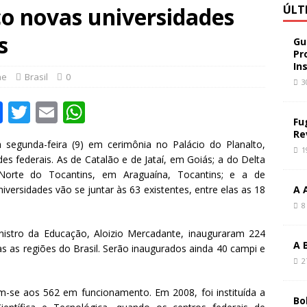
co novas universidades
ÚLT
s
Gu
Pr
In
ne
Brasil
0
3
F
T
E
W
Fu
a
w
m
h
Re
 segunda-feira (9) em cerimônia no Palácio do Planalto,
c
it
ai
at
1
des federais. As de Catalão e de Jataí, em Goiás; a do Delta
e
te
l
s
Norte do Tocantins, em Araguaína, Tocantins; e a de
ersidades vão se juntar às 63 existentes, entre elas as 18
A 
b
r
A
8
o
p
istro da Educação, Aloizio Mercadante, inauguraram 224
o
p
A 
s as regiões do Brasil. Serão inaugurados ainda 40 campi e
k
2
-se aos 562 em funcionamento. Em 2008, foi instituída a
Bo