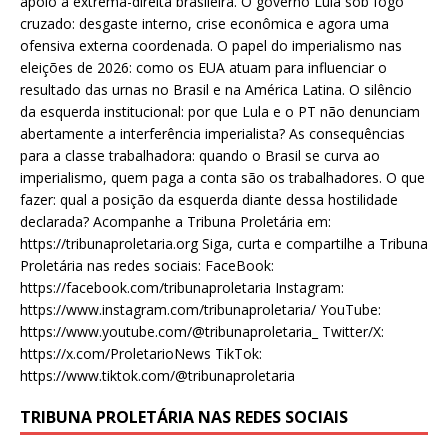
apoio à extrema-direita brasileira. O governo Lula sob fogo
cruzado: desgaste interno, crise econômica e agora uma
ofensiva externa coordenada. O papel do imperialismo nas
eleições de 2026: como os EUA atuam para influenciar o
resultado das urnas no Brasil e na América Latina. O silêncio
da esquerda institucional: por que Lula e o PT não denunciam
abertamente a interferência imperialista? As consequências
para a classe trabalhadora: quando o Brasil se curva ao
imperialismo, quem paga a conta são os trabalhadores. O que
fazer: qual a posição da esquerda diante dessa hostilidade
declarada? Acompanhe a Tribuna Proletária em:
https://tribunaproletaria.org Siga, curta e compartilhe a Tribuna
Proletária nas redes sociais: FaceBook:
https://facebook.com/tribunaproletaria Instagram:
https://www.instagram.com/tribunaproletaria/ YouTube:
https://www.youtube.com/@tribunaproletaria_ Twitter/X:
https://x.com/ProletarioNews TikTok:
https://www.tiktok.com/@tribunaproletaria
TRIBUNA PROLETÁRIA NAS REDES SOCIAIS