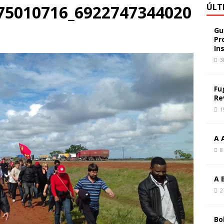
75010716_6922747344020
ÚLT
Gu
Pr
In
3
Fu
Re
1
A 
8
A 
2
Bo