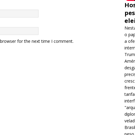
Hos
pes
ele
Nesta
o pap
 browser for the next time I comment.
a ofe
inter
Trump
Améri
desga
preci
cres
frent
tarif
inter
"arqu
diplo
velad
Brasi
peso 