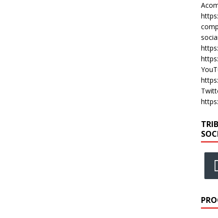
Acomp
https
compa
socia
https
https
YouT
https
Twitt
https
TRI
SOC
PRO