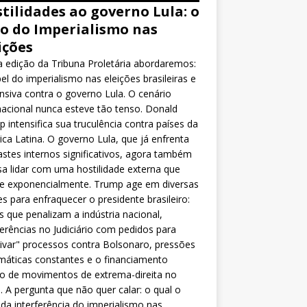
tilidades ao governo Lula: o
o do Imperialismo nas
ições
 edição da Tribuna Proletária abordaremos:
el do imperialismo nas eleições brasileiras e
nsiva contra o governo Lula. O cenário
nacional nunca esteve tão tenso. Donald
 intensifica sua truculência contra países da
ca Latina. O governo Lula, que já enfrenta
stes internos significativos, agora também
sa lidar com uma hostilidade externa que
ce exponencialmente. Trump age em diversas
es para enfraquecer o presidente brasileiro:
as que penalizam a indústria nacional,
ferências no Judiciário com pedidos para
ivar" processos contra Bolsonaro, pressões
máticas constantes e o financiamento
o de movimentos de extrema-direita no
l. A pergunta que não quer calar: o qual o
da interferência do imperialismo nas