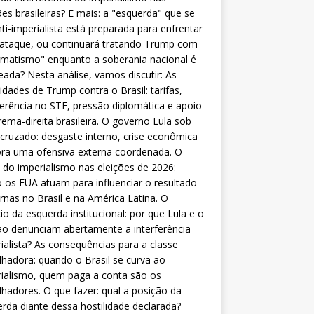
ões brasileiras? E mais: a "esquerda" que se
nti-imperialista está preparada para enfrentar
 ataque, ou continuará tratando Trump com
matismo" enquanto a soberania nacional é
eada? Nesta análise, vamos discutir: As
lidades de Trump contra o Brasil: tarifas,
ferência no STF, pressão diplomática e apoio
rema-direita brasileira. O governo Lula sob
cruzado: desgaste interno, crise econômica
ra uma ofensiva externa coordenada. O
 do imperialismo nas eleições de 2026:
os EUA atuam para influenciar o resultado
rnas no Brasil e na América Latina. O
cio da esquerda institucional: por que Lula e o
o denunciam abertamente a interferência
ialista? As consequências para a classe
lhadora: quando o Brasil se curva ao
ialismo, quem paga a conta são os
lhadores. O que fazer: qual a posição da
rda diante dessa hostilidade declarada?