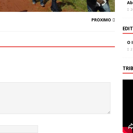
Ab
2
PRÓXIMO
EDI
O 
2
TRI