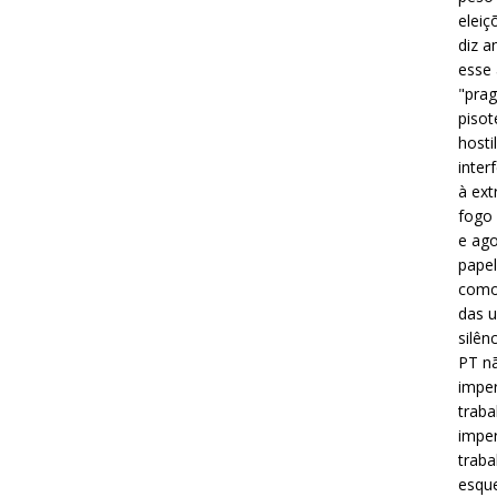
eleiç
diz a
esse
"prag
pisot
hosti
inter
à ext
fogo 
e ago
papel
como 
das u
silên
PT nã
imper
traba
imper
traba
esque