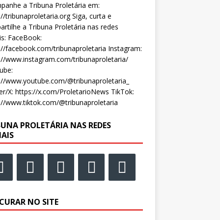
anhe a Tribuna Proletária em:
://tribunaproletaria.org Siga, curta e
rtilhe a Tribuna Proletária nas redes
is: FaceBook:
://facebook.com/tribunaproletaria Instagram:
://www.instagram.com/tribunaproletaria/
ube:
://www.youtube.com/@tribunaproletaria_
er/X: https://x.com/ProletarioNews TikTok:
://www.tiktok.com/@tribunaproletaria
BUNA PROLETÁRIA NAS REDES
IAIS
CURAR NO SITE