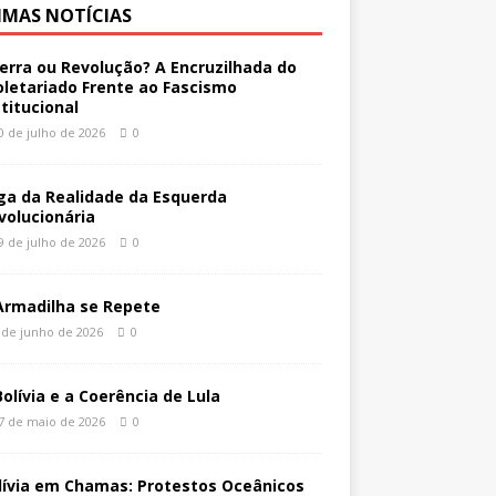
IMAS NOTÍCIAS
erra ou Revolução? A Encruzilhada do
oletariado Frente ao Fascismo
stitucional
0 de julho de 2026
0
ga da Realidade da Esquerda
volucionária
9 de julho de 2026
0
Armadilha se Repete
 de junho de 2026
0
Bolívia e a Coerência de Lula
7 de maio de 2026
0
lívia em Chamas: Protestos Oceânicos