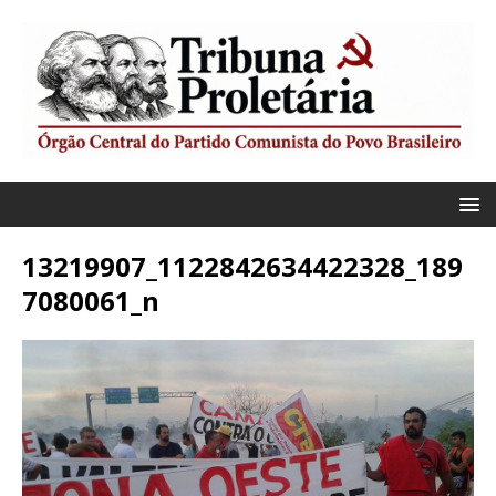
13219907_1122842634422328_189
7080061_n