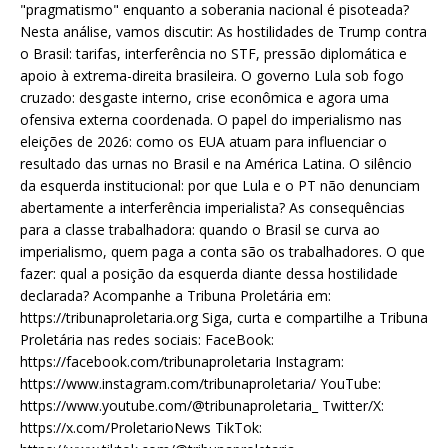
"pragmatismo" enquanto a soberania nacional é pisoteada?
Nesta análise, vamos discutir: As hostilidades de Trump contra
o Brasil: tarifas, interferência no STF, pressão diplomática e
apoio à extrema-direita brasileira. O governo Lula sob fogo
cruzado: desgaste interno, crise econômica e agora uma
ofensiva externa coordenada. O papel do imperialismo nas
eleições de 2026: como os EUA atuam para influenciar o
resultado das urnas no Brasil e na América Latina. O silêncio
da esquerda institucional: por que Lula e o PT não denunciam
abertamente a interferência imperialista? As consequências
para a classe trabalhadora: quando o Brasil se curva ao
imperialismo, quem paga a conta são os trabalhadores. O que
fazer: qual a posição da esquerda diante dessa hostilidade
declarada? Acompanhe a Tribuna Proletária em:
https://tribunaproletaria.org Siga, curta e compartilhe a Tribuna
Proletária nas redes sociais: FaceBook:
https://facebook.com/tribunaproletaria Instagram:
https://www.instagram.com/tribunaproletaria/ YouTube:
https://www.youtube.com/@tribunaproletaria_ Twitter/X:
https://x.com/ProletarioNews TikTok: