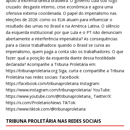
apoio à extrema-direita brasileira. O governo Lula sob fogo
cruzado: desgaste interno, crise econômica e agora uma
ofensiva externa coordenada. O papel do imperialismo nas
eleições de 2026: como os EUA atuam para influenciar o
resultado das urnas no Brasil e na América Latina. O silêncio
da esquerda institucional: por que Lula e o PT não denunciam
abertamente a interferência imperialista? As consequências
para a classe trabalhadora: quando o Brasil se curva ao
imperialismo, quem paga a conta são os trabalhadores. O que
fazer: qual a posição da esquerda diante dessa hostilidade
declarada? Acompanhe a Tribuna Proletária em:
https://tribunaproletaria.org Siga, curta e compartilhe a Tribuna
Proletária nas redes sociais: FaceBook:
https://facebook.com/tribunaproletaria Instagram:
https://www.instagram.com/tribunaproletaria/ YouTube:
https://www.youtube.com/@tribunaproletaria_ Twitter/X:
https://x.com/ProletarioNews TikTok:
https://www.tiktok.com/@tribunaproletaria
TRIBUNA PROLETÁRIA NAS REDES SOCIAIS