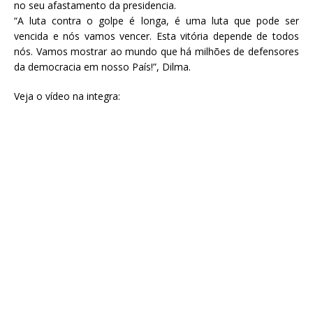
e
te
l
s
no seu afastamento da presidencia.
“A luta contra o golpe é longa, é uma luta que pode ser
b
r
A
vencida e nós vamos vencer. Esta vitória depende de todos
o
p
nós. Vamos mostrar ao mundo que há milhões de defensores
da democracia em nosso País!”, Dilma.
o
p
k
Veja o vídeo na integra: