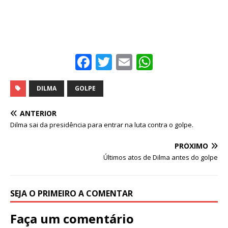
F
T
E
W
a
w
m
h
c
it
ai
at
DILMA
GOLPE
e
te
l
s
ANTERIOR
b
r
A
Dilma sai da presidência para entrar na luta contra o golpe.
o
p
PRÓXIMO
o
p
Últimos atos de Dilma antes do golpe
k
SEJA O PRIMEIRO A COMENTAR
Faça um comentário