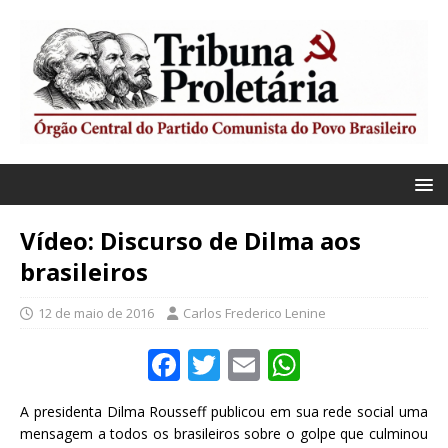
Vídeo: Discurso de Dilma aos
brasileiros
12 de maio de 2016
Carlos Frederico Lenine
F
T
E
W
a
w
m
h
A presidenta Dilma Rousseff publicou em sua rede social uma
c
it
ai
at
mensagem a todos os brasileiros sobre o golpe que culminou