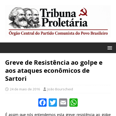
Greve de Resistência ao golpe e
aos ataques econômicos de
Sartori
24 de maio de 2016
João Bourscheid
F
T
E
W
a
w
m
h
É assim que nós entendemos esta greve: resistência ao golpe