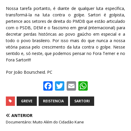
Nossa tarefa portanto, é diante de qualquer luta específica,
transformá-la na luta contra o golpe. Sartori é golpista,
pertence aos setores de direita do PMDB que estão articulado
com o PSDB, DEM e o fascismo em geral (internacional) para
decretar perdas históricas ao povo gaúcho em especial e a
todo o povo brasileiro. Por isso mais do que nunca a nossa
vitória passa pelo crescimento da luta contra o golpe. Nesse
sentido e, só neste, que podemos pensar no Fora Temer e no
Fora Sartori!!!
Por João Bourscheid. PC
F
T
E
W
a
w
m
h
c
it
ai
at
GREVE
REISTENCIA
SARTORI
e
te
l
s
ANTERIOR
b
r
A
Documentário: Muito Além do Cidadão Kane