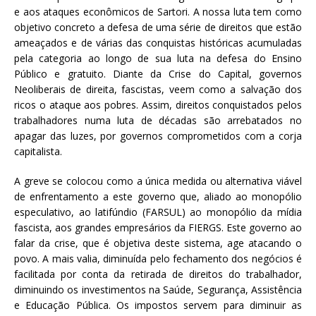
c
it
ai
at
e aos ataques econômicos de Sartori. A nossa luta tem como
e
te
l
s
objetivo concreto a defesa de uma série de direitos que estão
ameaçados e de várias das conquistas históricas acumuladas
b
r
A
pela categoria ao longo de sua luta na defesa do Ensino
o
p
Público e gratuito. Diante da Crise do Capital, governos
Neoliberais de direita, fascistas, veem como a salvação dos
o
p
ricos o ataque aos pobres. Assim, direitos conquistados pelos
k
trabalhadores numa luta de décadas são arrebatados no
apagar das luzes, por governos comprometidos com a corja
capitalista.
A greve se colocou como a única medida ou alternativa viável
de enfrentamento a este governo que, aliado ao monopólio
especulativo, ao latifúndio (FARSUL) ao monopólio da mídia
fascista, aos grandes empresários da FIERGS. Este governo ao
falar da crise, que é objetiva deste sistema, age atacando o
povo. A mais valia, diminuída pelo fechamento dos negócios é
facilitada por conta da retirada de direitos do trabalhador,
diminuindo os investimentos na Saúde, Segurança, Assistência
e Educação Pública. Os impostos servem para diminuir as