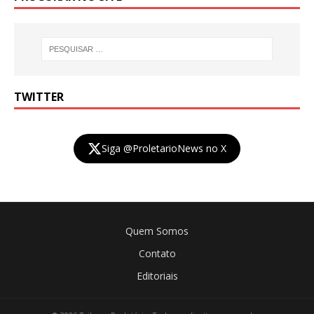
TWITTER
Siga @ProletarioNews no X
Quem Somos
Contato
Editoriais