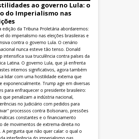
tilidades ao governo Lula: o
o do Imperialismo nas
ições
 edição da Tribuna Proletária abordaremos:
el do imperialismo nas eleições brasileiras e
nsiva contra o governo Lula. O cenário
nacional nunca esteve tão tenso. Donald
 intensifica sua truculência contra países da
ca Latina. O governo Lula, que já enfrenta
stes internos significativos, agora também
sa lidar com uma hostilidade externa que
ce exponencialmente. Trump age em diversas
es para enfraquecer o presidente brasileiro:
as que penalizam a indústria nacional,
ferências no Judiciário com pedidos para
ivar" processos contra Bolsonaro, pressões
máticas constantes e o financiamento
o de movimentos de extrema-direita no
l. A pergunta que não quer calar: o qual o
da interferência do imperialismo nas