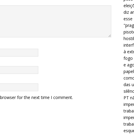
eleiç
diz a
esse
"prag
pisot
hosti
inter
à ext
fogo 
e ago
papel
como 
das u
silên
 browser for the next time I comment.
PT nã
imper
traba
imper
traba
esque