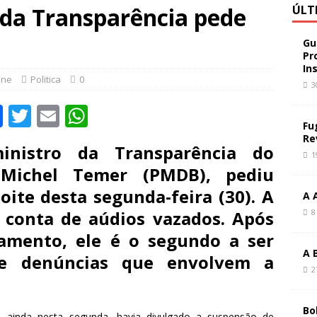
 da Transparência pede
ÚLT
Gu
Pr
In
ine
Politica
0
3
F
T
E
W
Fu
a
w
m
h
Re
ministro da Transparência do
c
it
ai
at
1
 Michel Temer (PMDB), pediu
e
te
l
s
ite desta segunda-feira (30). A
A 
b
r
A
 conta de aúdios vazados. Após
8
o
p
jamento, ele é o segundo a ser
o
p
A 
de denúncias que envolvem a
k
2
Bo
l, ainda nesta segunda, havia divulgado a suspensão de