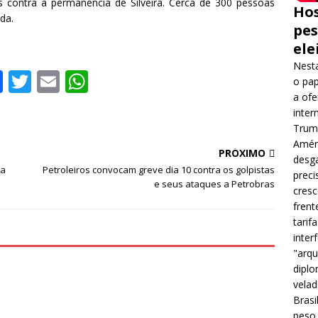
s contra a permanência de Silveira. Cerca de 300 pessoas
Hos
da.
pes
ele
Nesta
F
T
E
W
o pap
a
w
m
h
a ofe
inter
c
it
ai
at
Trump
e
te
l
s
Améri
PRÓXIMO
desga
b
r
A
ia
Petroleiros convocam greve dia 10 contra os golpistas
preci
e seus ataques a Petrobras
o
p
cres
frent
o
p
tarif
k
inter
"arqu
diplo
velad
Brasi
peso 