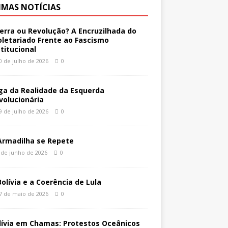
IMAS NOTÍCIAS
erra ou Revolução? A Encruzilhada do
oletariado Frente ao Fascismo
stitucional
0 de julho de 2026
0
ga da Realidade da Esquerda
volucionária
9 de julho de 2026
0
Armadilha se Repete
 de junho de 2026
0
Bolívia e a Coerência de Lula
7 de maio de 2026
0
lívia em Chamas: Protestos Oceânicos