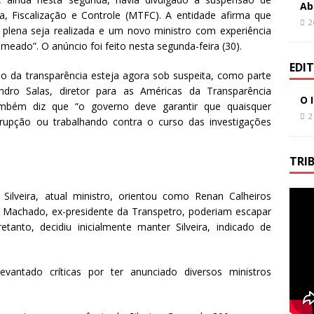
Ab
a, Fiscalização e Controle (MTFC). A entidade afirma que
2
plena seja realizada e um novo ministro com experiência
meado”. O anúncio foi feito nesta segunda-feira (30).
EDI
o da transparência esteja agora sob suspeita, como parte
dro Salas, diretor para as Américas da Transparência
O 
ambém diz que “o governo deve garantir que quaisquer
2
rupção ou trabalhando contra o curso das investigações
TRI
ilveira, atual ministro, orientou como Renan Calheiros
 Machado, ex-presidente da Transpetro, poderiam escapar
anto, decidiu inicialmente manter Silveira, indicado de
vantado críticas por ter anunciado diversos ministros