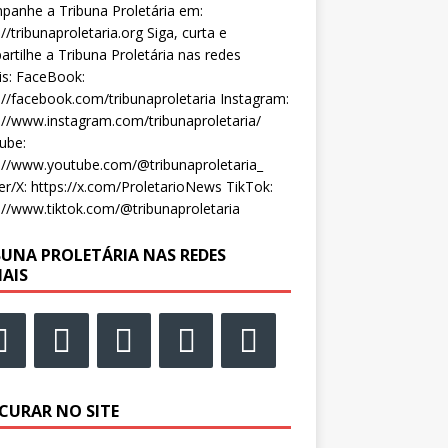
anhe a Tribuna Proletária em:
://tribunaproletaria.org Siga, curta e
rtilhe a Tribuna Proletária nas redes
is: FaceBook:
://facebook.com/tribunaproletaria Instagram:
://www.instagram.com/tribunaproletaria/
ube:
://www.youtube.com/@tribunaproletaria_
er/X: https://x.com/ProletarioNews TikTok:
://www.tiktok.com/@tribunaproletaria
BUNA PROLETÁRIA NAS REDES
IAIS
CURAR NO SITE