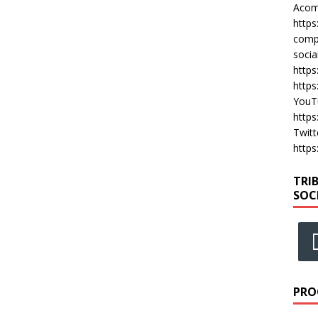
Acomp
https
compa
socia
https
https
YouT
https
Twitt
https
TRI
SOC
PRO