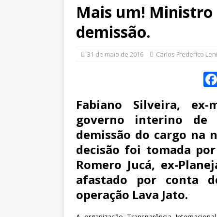
Mais um! Ministro
demissão.
31 de maio de 2016
Carlos Frederico Len
Fabiano Silveira, ex-
governo interino de
demissão do cargo na no
decisão foi tomada por
Romero Jucá, ex-Plane
afastado por conta 
operação Lava Jato.
A organização Transparência Internaciona