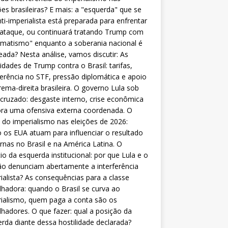
ões brasileiras? E mais: a "esquerda" que se
nti-imperialista está preparada para enfrentar
 ataque, ou continuará tratando Trump com
matismo" enquanto a soberania nacional é
eada? Nesta análise, vamos discutir: As
lidades de Trump contra o Brasil: tarifas,
ferência no STF, pressão diplomática e apoio
rema-direita brasileira. O governo Lula sob
cruzado: desgaste interno, crise econômica
ra uma ofensiva externa coordenada. O
 do imperialismo nas eleições de 2026:
os EUA atuam para influenciar o resultado
rnas no Brasil e na América Latina. O
cio da esquerda institucional: por que Lula e o
o denunciam abertamente a interferência
ialista? As consequências para a classe
lhadora: quando o Brasil se curva ao
ialismo, quem paga a conta são os
lhadores. O que fazer: qual a posição da
rda diante dessa hostilidade declarada?