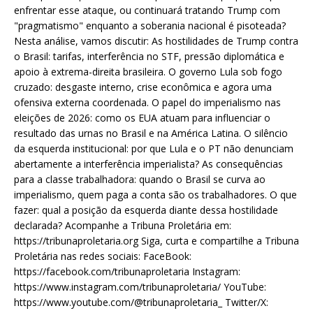
enfrentar esse ataque, ou continuará tratando Trump com
"pragmatismo" enquanto a soberania nacional é pisoteada?
Nesta análise, vamos discutir: As hostilidades de Trump contra
o Brasil: tarifas, interferência no STF, pressão diplomática e
apoio à extrema-direita brasileira. O governo Lula sob fogo
cruzado: desgaste interno, crise econômica e agora uma
ofensiva externa coordenada. O papel do imperialismo nas
eleições de 2026: como os EUA atuam para influenciar o
resultado das urnas no Brasil e na América Latina. O silêncio
da esquerda institucional: por que Lula e o PT não denunciam
abertamente a interferência imperialista? As consequências
para a classe trabalhadora: quando o Brasil se curva ao
imperialismo, quem paga a conta são os trabalhadores. O que
fazer: qual a posição da esquerda diante dessa hostilidade
declarada? Acompanhe a Tribuna Proletária em:
https://tribunaproletaria.org Siga, curta e compartilhe a Tribuna
Proletária nas redes sociais: FaceBook:
https://facebook.com/tribunaproletaria Instagram:
https://www.instagram.com/tribunaproletaria/ YouTube:
https://www.youtube.com/@tribunaproletaria_ Twitter/X: