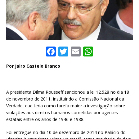
F
T
E
W
a
w
m
h
Por Jairo Castelo Branco
c
it
ai
at
e
te
l
s
b
r
A
A presidenta Dilma Rousseff sancionou a lei 12.528 no dia 18
o
p
de novembro de 2011, instituindo a Comissão Nacional da
Verdade, que teria como tarefa maior a investigação sobre
o
p
violações aos direitos humanos cometidas por agentes
k
estatais entre os anos de 1946 e 1988.
Foi entregue no dia 10 de dezembro de 2014 no Palácio do