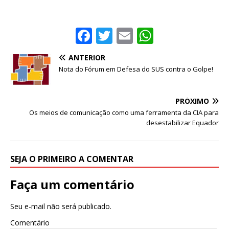
F
T
E
W
a
w
m
h
ANTERIOR
c
it
ai
at
Nota do Fórum em Defesa do SUS contra o Golpe!
e
te
l
s
b
r
A
PRÓXIMO
o
p
Os meios de comunicação como uma ferramenta da CIA para
desestabilizar Equador
o
p
k
SEJA O PRIMEIRO A COMENTAR
Faça um comentário
Seu e-mail não será publicado.
Comentário