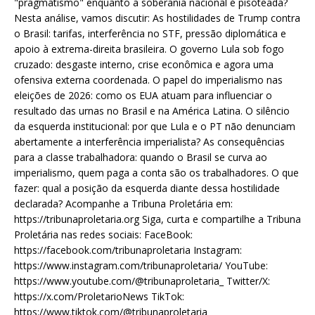
"pragmatismo" enquanto a soberania nacional é pisoteada?
Nesta análise, vamos discutir: As hostilidades de Trump contra
o Brasil: tarifas, interferência no STF, pressão diplomática e
apoio à extrema-direita brasileira. O governo Lula sob fogo
cruzado: desgaste interno, crise econômica e agora uma
ofensiva externa coordenada. O papel do imperialismo nas
eleições de 2026: como os EUA atuam para influenciar o
resultado das urnas no Brasil e na América Latina. O silêncio
da esquerda institucional: por que Lula e o PT não denunciam
abertamente a interferência imperialista? As consequências
para a classe trabalhadora: quando o Brasil se curva ao
imperialismo, quem paga a conta são os trabalhadores. O que
fazer: qual a posição da esquerda diante dessa hostilidade
declarada? Acompanhe a Tribuna Proletária em:
https://tribunaproletaria.org Siga, curta e compartilhe a Tribuna
Proletária nas redes sociais: FaceBook:
https://facebook.com/tribunaproletaria Instagram:
https://www.instagram.com/tribunaproletaria/ YouTube:
https://www.youtube.com/@tribunaproletaria_ Twitter/X:
https://x.com/ProletarioNews TikTok:
https://www.tiktok.com/@tribunaproletaria