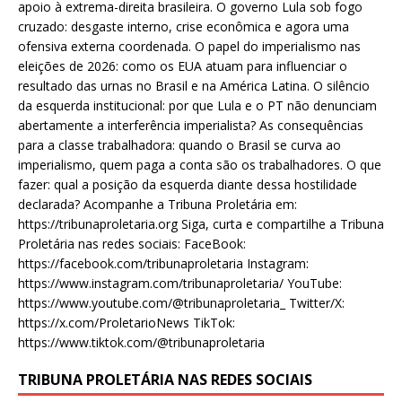
apoio à extrema-direita brasileira. O governo Lula sob fogo
cruzado: desgaste interno, crise econômica e agora uma
ofensiva externa coordenada. O papel do imperialismo nas
eleições de 2026: como os EUA atuam para influenciar o
resultado das urnas no Brasil e na América Latina. O silêncio
da esquerda institucional: por que Lula e o PT não denunciam
abertamente a interferência imperialista? As consequências
para a classe trabalhadora: quando o Brasil se curva ao
imperialismo, quem paga a conta são os trabalhadores. O que
fazer: qual a posição da esquerda diante dessa hostilidade
declarada? Acompanhe a Tribuna Proletária em:
https://tribunaproletaria.org Siga, curta e compartilhe a Tribuna
Proletária nas redes sociais: FaceBook:
https://facebook.com/tribunaproletaria Instagram:
https://www.instagram.com/tribunaproletaria/ YouTube:
https://www.youtube.com/@tribunaproletaria_ Twitter/X:
https://x.com/ProletarioNews TikTok:
https://www.tiktok.com/@tribunaproletaria
TRIBUNA PROLETÁRIA NAS REDES SOCIAIS