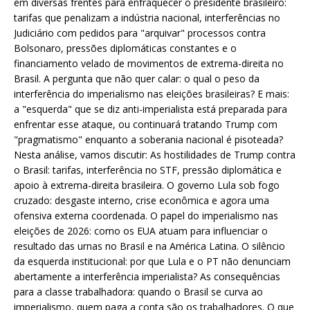
em diversas frentes para enfraquecer o presidente brasileiro:
tarifas que penalizam a indústria nacional, interferências no
Judiciário com pedidos para "arquivar" processos contra
Bolsonaro, pressões diplomáticas constantes e o
financiamento velado de movimentos de extrema-direita no
Brasil. A pergunta que não quer calar: o qual o peso da
interferência do imperialismo nas eleições brasileiras? E mais:
a "esquerda" que se diz anti-imperialista está preparada para
enfrentar esse ataque, ou continuará tratando Trump com
"pragmatismo" enquanto a soberania nacional é pisoteada?
Nesta análise, vamos discutir: As hostilidades de Trump contra
o Brasil: tarifas, interferência no STF, pressão diplomática e
apoio à extrema-direita brasileira. O governo Lula sob fogo
cruzado: desgaste interno, crise econômica e agora uma
ofensiva externa coordenada. O papel do imperialismo nas
eleições de 2026: como os EUA atuam para influenciar o
resultado das urnas no Brasil e na América Latina. O silêncio
da esquerda institucional: por que Lula e o PT não denunciam
abertamente a interferência imperialista? As consequências
para a classe trabalhadora: quando o Brasil se curva ao
imperialismo, quem paga a conta são os trabalhadores. O que