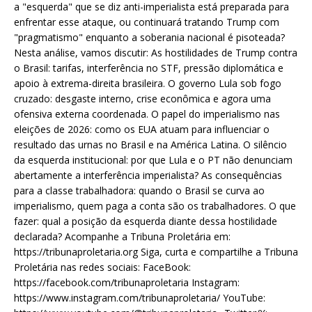
a "esquerda" que se diz anti-imperialista está preparada para
enfrentar esse ataque, ou continuará tratando Trump com
"pragmatismo" enquanto a soberania nacional é pisoteada?
Nesta análise, vamos discutir: As hostilidades de Trump contra
o Brasil: tarifas, interferência no STF, pressão diplomática e
apoio à extrema-direita brasileira. O governo Lula sob fogo
cruzado: desgaste interno, crise econômica e agora uma
ofensiva externa coordenada. O papel do imperialismo nas
eleições de 2026: como os EUA atuam para influenciar o
resultado das urnas no Brasil e na América Latina. O silêncio
da esquerda institucional: por que Lula e o PT não denunciam
abertamente a interferência imperialista? As consequências
para a classe trabalhadora: quando o Brasil se curva ao
imperialismo, quem paga a conta são os trabalhadores. O que
fazer: qual a posição da esquerda diante dessa hostilidade
declarada? Acompanhe a Tribuna Proletária em:
https://tribunaproletaria.org Siga, curta e compartilhe a Tribuna
Proletária nas redes sociais: FaceBook:
https://facebook.com/tribunaproletaria Instagram:
https://www.instagram.com/tribunaproletaria/ YouTube: