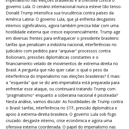
imperialismo nas eleições brasileiras e a ofensiva contra o
governo Lula. O cenário internacional nunca esteve tão tenso.
Donald Trump intensifica sua truculência contra países da
América Latina. O governo Lula, que já enfrenta desgastes
internos significativos, agora também precisa lidar com uma
hostilidade externa que cresce exponencialmente. Trump age
em diversas frentes para enfraquecer o presidente brasileiro:
tarifas que penalizam a indústria nacional, interferências no
Judiciário com pedidos para "arquivar" processos contra
Bolsonaro, pressões diplomáticas constantes e o
financiamento velado de movimentos de extrema-direita no
Brasil. A pergunta que não quer calar: o qual o peso da
interferência do imperialismo nas eleições brasileiras? E mais:
a "esquerda" que se diz anti-imperialista está preparada para
enfrentar esse ataque, ou continuará tratando Trump com
"pragmatismo" enquanto a soberania nacional é pisoteada?
Nesta análise, vamos discutir: As hostilidades de Trump contra
o Brasil: tarifas, interferência no STF, pressão diplomática e
apoio à extrema-direita brasileira. O governo Lula sob fogo
cruzado: desgaste interno, crise econômica e agora uma
ofensiva externa coordenada. O papel do imperialismo nas