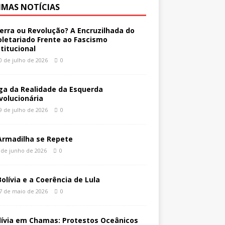
IMAS NOTÍCIAS
erra ou Revolução? A Encruzilhada do
oletariado Frente ao Fascismo
stitucional
0 de julho de 2026
0
ga da Realidade da Esquerda
volucionária
9 de julho de 2026
0
Armadilha se Repete
 de junho de 2026
0
Bolívia e a Coerência de Lula
7 de maio de 2026
0
lívia em Chamas: Protestos Oceânicos