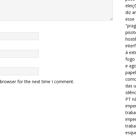
eleiç
diz a
esse
"prag
pisot
hosti
inter
à ext
fogo 
e ago
papel
como 
 browser for the next time I comment.
das u
silên
PT nã
imper
traba
imper
traba
esque