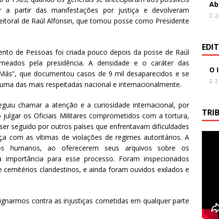
Ab
ar a partir das manifestações por justiça e devolveram
2
eleitoral de Raúl Alfonsin, que tomou posse como Presidente
EDI
nto de Pessoas foi criada pouco depois da posse de Raúl
eados pela presidência. A densidade e o caráter das
O 
a Más”, que documentou casos de 9 mil desaparecidos e se
2
uma das mais respeitadas nacional e internacionalmente.
uiu chamar a atenção e a curiosidade internacional, por
TRI
o julgar os Oficiais Militares comprometidos com a tortura,
r seguido por outros países que enfrentavam dificuldades
iça com as vítimas de violações de regimes autoritários. A
itos humanos, ao oferecerem seus arquivos sobre os
ma importância para esse processo. Foram inspecionados
e cemitérios clandestinos, e ainda foram ouvidos exilados e
gnarmos contra as injustiças cometidas em qualquer parte