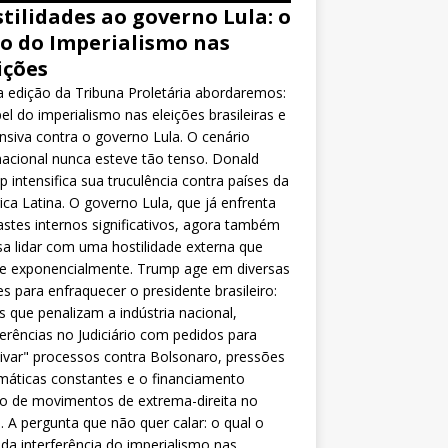
tilidades ao governo Lula: o
o do Imperialismo nas
ições
 edição da Tribuna Proletária abordaremos:
el do imperialismo nas eleições brasileiras e
nsiva contra o governo Lula. O cenário
nacional nunca esteve tão tenso. Donald
 intensifica sua truculência contra países da
ca Latina. O governo Lula, que já enfrenta
stes internos significativos, agora também
sa lidar com uma hostilidade externa que
ce exponencialmente. Trump age em diversas
es para enfraquecer o presidente brasileiro:
as que penalizam a indústria nacional,
ferências no Judiciário com pedidos para
ivar" processos contra Bolsonaro, pressões
máticas constantes e o financiamento
o de movimentos de extrema-direita no
l. A pergunta que não quer calar: o qual o
da interferência do imperialismo nas