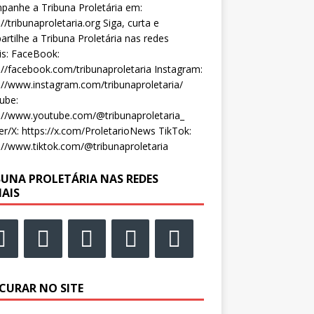
anhe a Tribuna Proletária em:
://tribunaproletaria.org Siga, curta e
rtilhe a Tribuna Proletária nas redes
is: FaceBook:
://facebook.com/tribunaproletaria Instagram:
://www.instagram.com/tribunaproletaria/
ube:
://www.youtube.com/@tribunaproletaria_
er/X: https://x.com/ProletarioNews TikTok:
://www.tiktok.com/@tribunaproletaria
BUNA PROLETÁRIA NAS REDES
IAIS
CURAR NO SITE