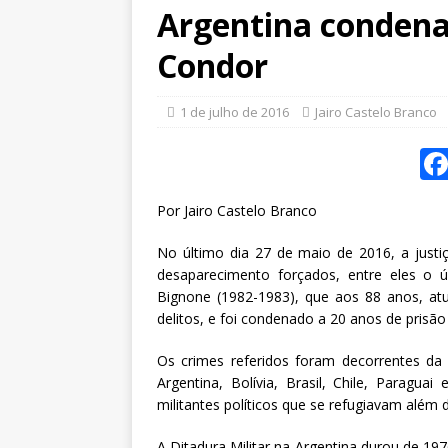
Argentina condena
Condor
1 de julho de 2016
Jairo Castelo Branco
Por Jairo Castelo Branco
No último dia 27 de maio de 2016, a justiç
desaparecimento forçados, entre eles o úl
Bignone (1982-1983), que aos 88 anos, at
delitos, e foi condenado a 20 anos de prisã
Os crimes referidos foram decorrentes da
Argentina, Bolívia, Brasil, Chile, Paragua
militantes políticos que se refugiavam além 
A Ditadura Militar na Argentina durou de 19