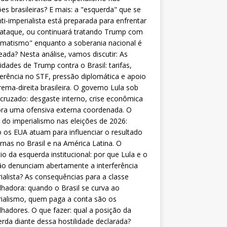
ões brasileiras? E mais: a "esquerda" que se
nti-imperialista está preparada para enfrentar
 ataque, ou continuará tratando Trump com
matismo" enquanto a soberania nacional é
eada? Nesta análise, vamos discutir: As
lidades de Trump contra o Brasil: tarifas,
ferência no STF, pressão diplomática e apoio
rema-direita brasileira. O governo Lula sob
cruzado: desgaste interno, crise econômica
ra uma ofensiva externa coordenada. O
 do imperialismo nas eleições de 2026:
os EUA atuam para influenciar o resultado
rnas no Brasil e na América Latina. O
cio da esquerda institucional: por que Lula e o
o denunciam abertamente a interferência
ialista? As consequências para a classe
lhadora: quando o Brasil se curva ao
ialismo, quem paga a conta são os
lhadores. O que fazer: qual a posição da
rda diante dessa hostilidade declarada?