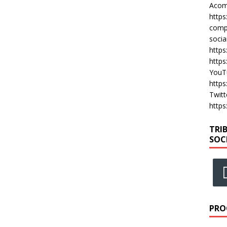
Acomp
https
compa
socia
https
https
YouT
https
Twitt
https
TRI
SOC
PRO