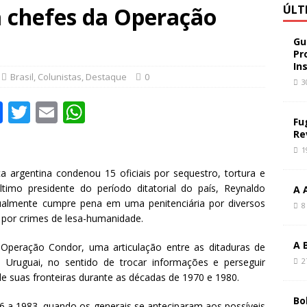
 chefes da Operação
ÚLT
Gu
Pr
In
Brasil
,
Colunistas
,
Destaque
0
3
F
T
E
W
Fu
a
w
m
h
Re
c
it
ai
at
1
e
te
l
s
a argentina condenou 15 oficiais por sequestro, tortura e
timo presidente do período ditatorial do país, Reynaldo
A 
b
r
A
ualmente cumpre pena em uma penitenciária por diversos
8
o
p
o por crimes de lesa-humanidade.
o
p
A 
 Operação Condor, uma articulação entre as ditaduras de
k
i e Uruguai, no sentido de trocar informações e perseguir
2
de suas fronteiras durante as décadas de 1970 e 1980.
Bo
76 a 1983, quando os generais se anteciparam aos possíveis