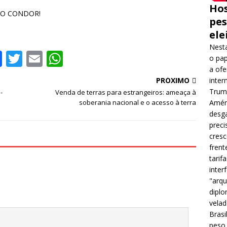
Hos
ÃO CONDOR!
pes
ele
Nesta
F
T
E
W
o pap
a
w
m
h
a ofe
inter
PRÓXIMO
c
it
ai
at
Trump
-
Venda de terras para estrangeiros: ameaça à
e
te
l
s
Améri
soberania nacional e o acesso à terra
desga
b
r
A
preci
o
p
cres
frent
o
p
tarif
k
inter
"arqu
diplo
velad
Brasi
peso 