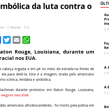
imbólica da luta contra o
ÚLT
Gu
Pr
In
ine
Mundo
0
3
F
T
E
W
Fu
a
w
m
h
Re
aton Rouge, Louisiana, durante um
c
it
ai
at
1
racial nos EUA.
e
te
l
s
A 
b
r
A
 cabeça erguida e em pé no meio da estrada na frente de
8
a ela para detê-la. Esta é a imagem, tirada pelo americano
o
p
o icônica, lendária e simbólica.
o
p
A 
achman durante protestos em Baton Rouge, Louisiana,
k
2
ra negros nos EUA
.
dadão americano afrodescendente, foi morto pela polícia em
Bo