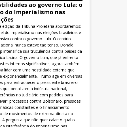
tilidades ao governo Lula: o
o do Imperialismo nas
ições
 edição da Tribuna Proletária abordaremos:
el do imperialismo nas eleições brasileiras e
nsiva contra o governo Lula. O cenário
nacional nunca esteve tão tenso. Donald
 intensifica sua truculência contra países da
ca Latina. O governo Lula, que já enfrenta
stes internos significativos, agora também
sa lidar com uma hostilidade externa que
ce exponencialmente. Trump age em diversas
es para enfraquecer o presidente brasileiro:
as que penalizam a indústria nacional,
ferências no Judiciário com pedidos para
ivar" processos contra Bolsonaro, pressões
máticas constantes e o financiamento
o de movimentos de extrema-direita no
l. A pergunta que não quer calar: o qual o
da interferência do imperialismo nas