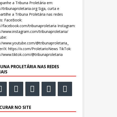
anhe a Tribuna Proletária em:
://tribunaproletaria.org Siga, curta e
rtilhe a Tribuna Proletária nas redes
is: FaceBook:
://facebook.com/tribunaproletaria Instagram:
://www.instagram.com/tribunaproletaria/
ube:
://www.youtube.com/@tribunaproletaria_
er/X: https://x.com/ProletarioNews TikTok:
://www.tiktok.com/@tribunaproletaria
BUNA PROLETÁRIA NAS REDES
IAIS
CURAR NO SITE