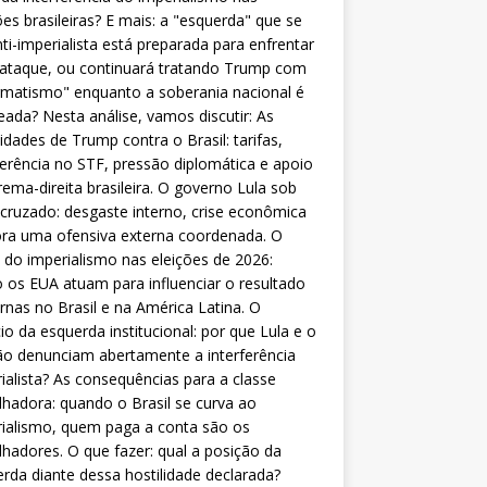
ões brasileiras? E mais: a "esquerda" que se
nti-imperialista está preparada para enfrentar
 ataque, ou continuará tratando Trump com
matismo" enquanto a soberania nacional é
eada? Nesta análise, vamos discutir: As
lidades de Trump contra o Brasil: tarifas,
ferência no STF, pressão diplomática e apoio
rema-direita brasileira. O governo Lula sob
cruzado: desgaste interno, crise econômica
ra uma ofensiva externa coordenada. O
 do imperialismo nas eleições de 2026:
os EUA atuam para influenciar o resultado
rnas no Brasil e na América Latina. O
cio da esquerda institucional: por que Lula e o
o denunciam abertamente a interferência
ialista? As consequências para a classe
lhadora: quando o Brasil se curva ao
ialismo, quem paga a conta são os
lhadores. O que fazer: qual a posição da
rda diante dessa hostilidade declarada?