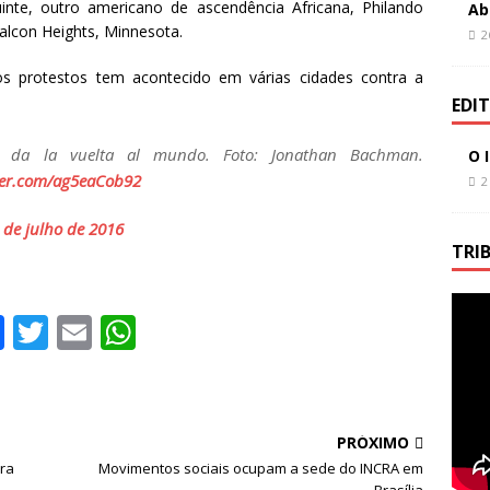
nte, outro americano de ascendência Africana, Philando
Ab
alcon Heights, Minnesota.
2
os protestos tem acontecido em várias cidades contra a
EDI
da la vuelta al mundo. Foto: Jonathan Bachman.
O 
tter.com/ag5eaCob92
2
 de julho de 2016
TRI
F
T
E
W
a
w
m
h
c
it
ai
at
e
te
l
s
PRÓXIMO
b
r
A
ra
Movimentos sociais ocupam a sede do INCRA em