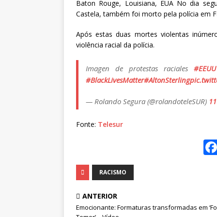
Baton Rouge, Louisiana, EUA No dia segui
Castela, também foi morto pela polícia em F
Após estas duas mortes violentas inúmer
violência racial da polícia.
Imagen de protestas raciales
#EEUU
#BlackLivesMatter
#AltonSterling
pic.twi
— Rolando Segura (@rolandoteleSUR)
11
Fonte:
Telesur
RACISMO
ANTERIOR
Emocionante: Formaturas transformadas em ‘Fo