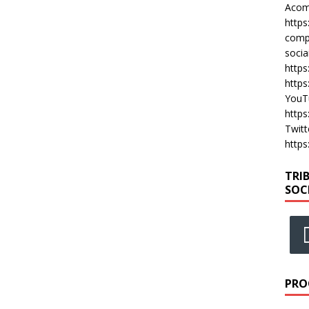
Acomp
https
compa
socia
https
https
YouT
https
Twitt
https
TRI
SOC
PRO