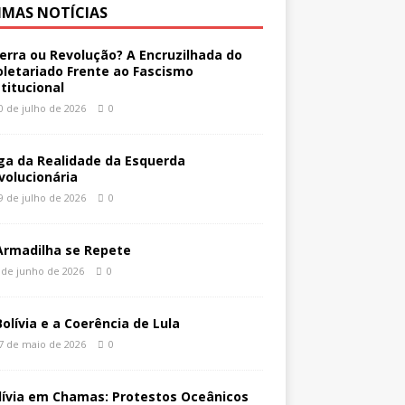
IMAS NOTÍCIAS
erra ou Revolução? A Encruzilhada do
oletariado Frente ao Fascismo
stitucional
0 de julho de 2026
0
ga da Realidade da Esquerda
volucionária
9 de julho de 2026
0
Armadilha se Repete
 de junho de 2026
0
Bolívia e a Coerência de Lula
7 de maio de 2026
0
lívia em Chamas: Protestos Oceânicos