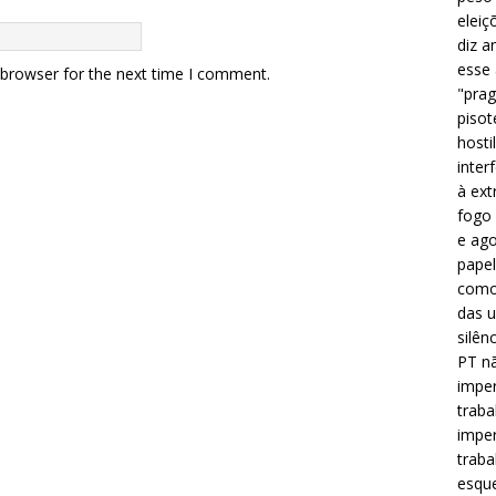
eleiç
diz a
esse
 browser for the next time I comment.
"prag
pisot
hosti
inter
à ext
fogo 
e ago
papel
como 
das u
silên
PT nã
imper
traba
imper
traba
esque