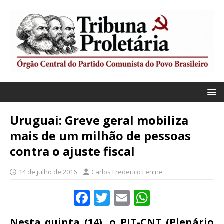
Uruguai: Greve geral mobiliza
mais de um milhão de pessoas
contra o ajuste fiscal
14 de julho de 2016
Carlos Frederico Lenine
F
T
E
W
a
w
m
h
Nesta quinta (14), o PIT-CNT (Plenário