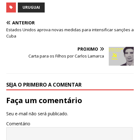
a
w
m
h
c
it
ai
at
URUGUAI
e
te
l
s
ANTERIOR
b
r
A
Estados Unidos aprova novas medidas para intensificar sanções a
Cuba
o
p
o
p
PRÓXIMO
Carta para os Filhos por Carlos Lamarca
k
SEJA O PRIMEIRO A COMENTAR
Faça um comentário
Seu e-mail não será publicado.
Comentário