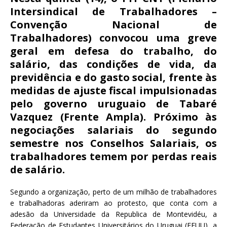
c
it
ai
at
Intersindical de Trabalhadores –
e
te
l
s
Convenção Nacional de
b
r
A
Trabalhadores) convocou uma greve
o
p
geral em defesa do trabalho, do
salário, das condições de vida, da
o
p
previdência e do gasto social, frente às
k
medidas de ajuste fiscal impulsionadas
pelo governo uruguaio de Tabaré
Vazquez (Frente Ampla). Próximo às
negociações salariais do segundo
semestre nos Conselhos Salariais, os
trabalhadores temem por perdas reais
de salário.
Segundo a organização, perto de um milhão de trabalhadores
e trabalhadoras aderiram ao protesto, que conta com a
adesão da Universidade da Republica de Montevidéu, a
Federação de Estudantes Universitários do Uruguai (FEUU), a