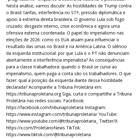
Nesta análise, vamos discutir: As hostilidades de Trump contra
o Brasil: tarifas, interferência no STF, pressão diplomática e
apoio à extrema-direita brasileira. O governo Lula sob fogo
cruzado: desgaste interno, crise econômica e agora uma
ofensiva externa coordenada. O papel do imperialismo nas
eleições de 2026: como os EUA atuam para influenciar o
resultado das urnas no Brasil e na América Latina. O silêncio
da esquerda institucional: por que Lula e o PT não denunciam
abertamente a interferência imperialista? As consequências
para a classe trabalhadora: quando o Brasil se curva ao
imperialismo, quem paga a conta são os trabalhadores. O que
fazer: qual a posição da esquerda diante dessa hostilidade
declarada? Acompanhe a Tribuna Proletária em:
https://tribunaproletaria.org Siga, curta e compartilhe a Tribuna
Proletária nas redes sociais: FaceBook:
https://facebook.com/tribunaproletaria Instagram:
https://www.instagram.com/tribunaproletaria/ YouTube:
https://www.youtube.com/@tribunaproletaria_ Twitter/X:
https://x.com/ProletarioNews TikTok:
https://www.tiktok.com/@tribunaproletaria