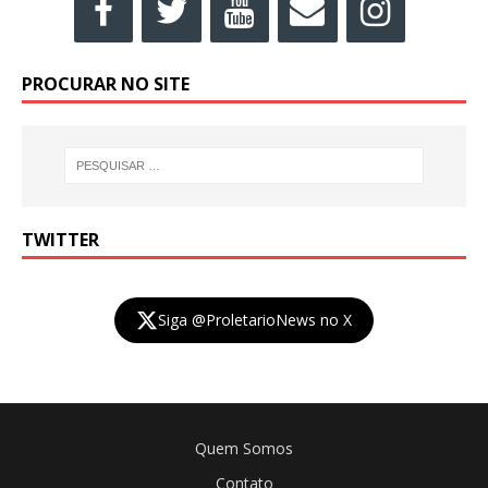
PROCURAR NO SITE
TWITTER
Siga @ProletarioNews no X
Quem Somos
Contato