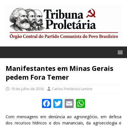
Manifestantes em Minas Gerais
pedem Fora Temer
19 de julho de 2016
Carlos Frederico Lenine
F
T
E
W
a
w
m
h
Com mensagens em denúncia ao agronegócio, em defesa
c
it
ai
at
dos recursos hídricos e dos mananciais, da agroecologia e