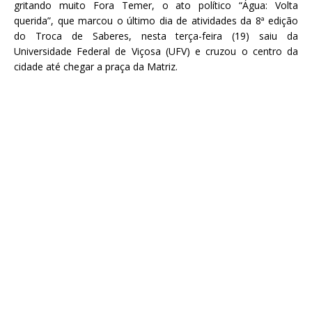
e
te
l
s
gritando muito Fora Temer, o ato político “Água: Volta
querida”, que marcou o último dia de atividades da 8ª edição
b
r
A
do Troca de Saberes, nesta terça-feira (19) saiu da
o
p
Universidade Federal de Viçosa (UFV) e cruzou o centro da
cidade até chegar a praça da Matriz.
o
p
k