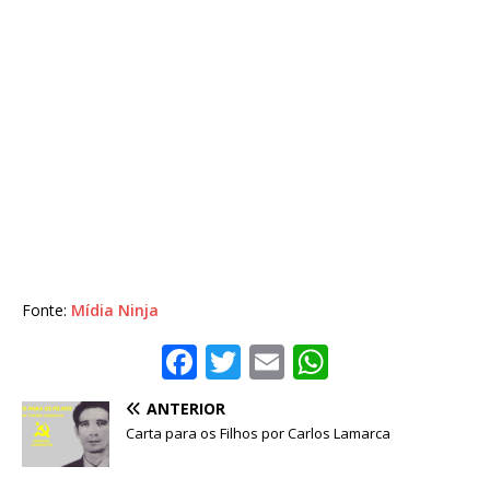
Fonte:
Mídia Ninja
F
T
E
W
a
w
m
h
ANTERIOR
c
it
ai
at
Carta para os Filhos por Carlos Lamarca
e
te
l
s