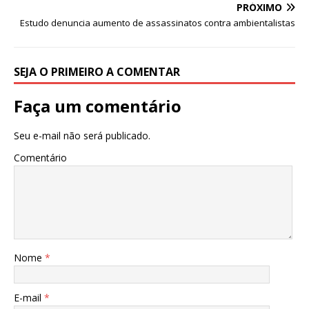
b
r
A
PRÓXIMO
o
p
Estudo denuncia aumento de assassinatos contra ambientalistas
o
p
k
SEJA O PRIMEIRO A COMENTAR
Faça um comentário
Seu e-mail não será publicado.
Comentário
Nome
*
E-mail
*