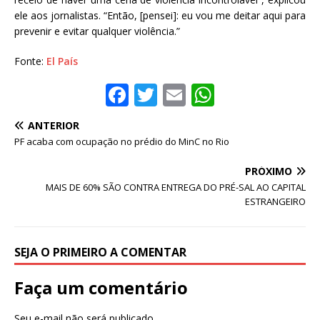
ele aos jornalistas. “Então, [pensei]: eu vou me deitar aqui para
prevenir e evitar qualquer violência.”
Fonte:
El País
F
T
E
W
a
w
m
h
ANTERIOR
c
it
ai
at
PF acaba com ocupação no prédio do MinC no Rio
e
te
l
s
PRÓXIMO
b
r
A
MAIS DE 60% SÃO CONTRA ENTREGA DO PRÉ-SAL AO CAPITAL
o
p
ESTRANGEIRO
o
p
k
SEJA O PRIMEIRO A COMENTAR
Faça um comentário
Seu e-mail não será publicado.