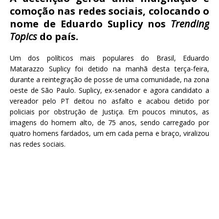
c
it
ai
at
comoção nas redes sociais, colocando o
e
te
l
s
nome de Eduardo Suplicy nos
Trending
b
r
A
Topics
do país.
o
p
Um dos políticos mais populares do Brasil, Eduardo
o
p
Matarazzo Suplicy foi detido na manhã desta terça-feira,
k
durante a reintegração de posse de uma comunidade, na zona
oeste de São Paulo. Suplicy, ex-senador e agora candidato a
vereador pelo PT deitou no asfalto e acabou detido por
policiais por obstrução de Justiça. Em poucos minutos, as
imagens do homem alto, de 75 anos, sendo carregado por
quatro homens fardados, um em cada perna e braço, viralizou
nas redes sociais.