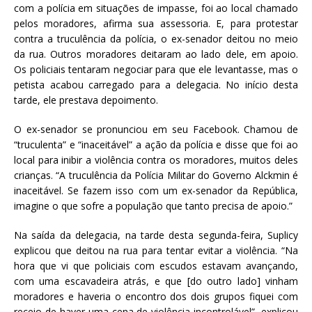
com a polícia em situações de impasse, foi ao local chamado
pelos moradores, afirma sua assessoria. E, para protestar
contra a truculência da polícia, o ex-senador deitou no meio
da rua. Outros moradores deitaram ao lado dele, em apoio.
Os policiais tentaram negociar para que ele levantasse, mas o
petista acabou carregado para a delegacia. No início desta
tarde, ele prestava depoimento.
O ex-senador se pronunciou em seu Facebook. Chamou de
“truculenta” e “inaceitável” a ação da polícia e disse que foi ao
local para inibir a violência contra os moradores, muitos deles
crianças. “A truculência da Polícia Militar do Governo Alckmin é
inaceitável. Se fazem isso com um ex-senador da República,
imagine o que sofre a população que tanto precisa de apoio.”
Na saída da delegacia, na tarde desta segunda-feira, Suplicy
explicou que deitou na rua para tentar evitar a violência. “Na
hora que vi que policiais com escudos estavam avançando,
com uma escavadeira atrás, e que [do outro lado] vinham
moradores e haveria o encontro dos dois grupos fiquei com
receio de haver uma cena de violência incontrolável”, explicou