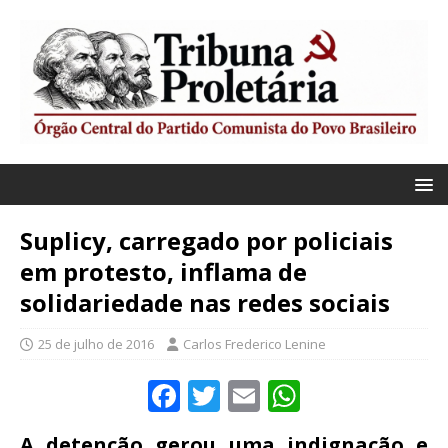
Suplicy, carregado por policiais
em protesto, inflama de
solidariedade nas redes sociais
25 de julho de 2016
Carlos Frederico Lenine
F
T
E
W
a
w
m
h
A detenção gerou uma indignação e