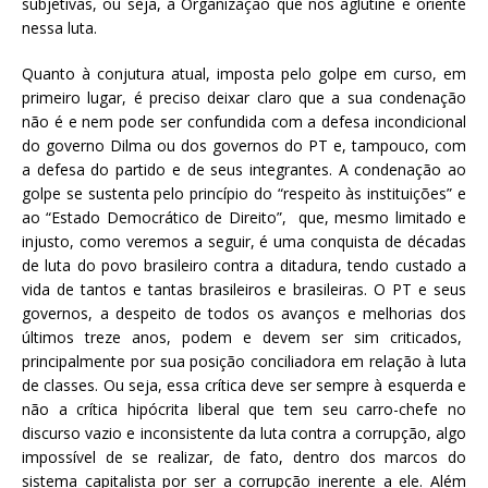
subjetivas, ou seja, a Organização que nos aglutine e oriente
nessa luta.
Quanto à conjutura atual, imposta pelo golpe em curso, em
primeiro lugar, é preciso deixar claro que a sua condenação
não é e nem pode ser confundida com a defesa incondicional
do governo Dilma ou dos governos do PT e, tampouco, com
a defesa do partido e de seus integrantes. A condenação ao
golpe se sustenta pelo princípio do “respeito às instituições” e
ao “Estado Democrático de Direito”, que, mesmo limitado e
injusto, como veremos a seguir, é uma conquista de décadas
de luta do povo brasileiro contra a ditadura, tendo custado a
vida de tantos e tantas brasileiros e brasileiras. O PT e seus
governos, a despeito de todos os avanços e melhorias dos
últimos treze anos, podem e devem ser sim criticados,
principalmente por sua posição conciliadora em relação à luta
de classes. Ou seja, essa crítica deve ser sempre à esquerda e
não a crítica hipócrita liberal que tem seu carro-chefe no
discurso vazio e inconsistente da luta contra a corrupção, algo
impossível de se realizar, de fato, dentro dos marcos do
sistema capitalista por ser a corrupção inerente a ele. Além