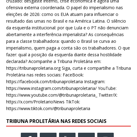
cruzado: desgaste interno, crise econômica e agora uma
ofensiva externa coordenada. O papel do imperialismo nas
eleições de 2026: como os EUA atuam para influenciar o
resultado das urnas no Brasil e na América Latina. O silêncio
da esquerda institucional: por que Lula e o PT não denunciam
abertamente a interferência imperialista? As consequências
para a classe trabalhadora: quando o Brasil se curva ao
imperialismo, quem paga a conta são os trabalhadores. O que
fazer: qual a posição da esquerda diante dessa hostilidade
declarada? Acompanhe a Tribuna Proletária em:
https://tribunaproletaria.org Siga, curta e compartilhe a Tribuna
Proletária nas redes sociais: FaceBook:
https://facebook.com/tribunaproletaria Instagram:
https://www.instagram.com/tribunaproletaria/ YouTube:
https://www.youtube.com/@tribunaproletaria_ Twitter/X:
https://x.com/ProletarioNews TikTok:
https://www.tiktok.com/@tribunaproletaria
TRIBUNA PROLETÁRIA NAS REDES SOCIAIS