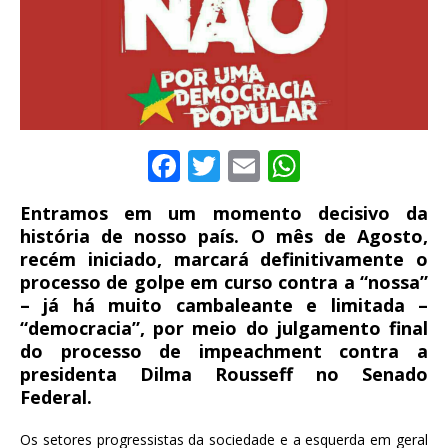
F
T
E
W
a
w
m
h
Entramos em um momento decisivo da
c
it
ai
at
história de nosso país. O mês de Agosto,
e
te
l
s
recém iniciado, marcará definitivamente o
processo de golpe em curso contra a “nossa”
b
r
A
– já há muito cambaleante e limitada –
o
p
“democracia”, por meio do julgamento final
o
p
do processo de impeachment contra a
presidenta Dilma Rousseff no Senado
k
Federal.
Os setores progressistas da sociedade e a esquerda em geral