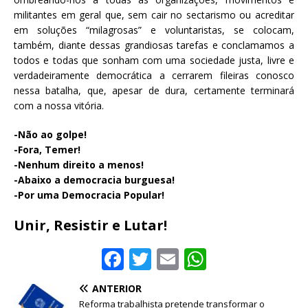
militantes em geral que, sem cair no sectarismo ou acreditar
em soluções “milagrosas” e voluntaristas, se colocam,
também, diante dessas grandiosas tarefas e conclamamos a
todos e todas que sonham com uma sociedade justa, livre e
verdadeiramente democrática a cerrarem fileiras conosco
nessa batalha, que, apesar de dura, certamente terminará
com a nossa vitória.
-Não ao golpe!
-Fora, Temer!
-Nenhum direito a menos!
-Abaixo a democracia burguesa!
-Por uma Democracia Popular!
Unir, Resistir e Lutar!
F
T
E
W
a
w
m
h
ANTERIOR
c
it
ai
at
Reforma trabalhista pretende transformar o