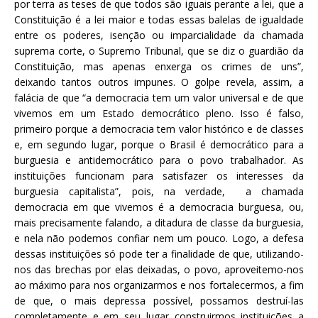
por terra as teses de que todos são iguais perante a lei, que a
Constituição é a lei maior e todas essas balelas de igualdade
entre os poderes, isenção ou imparcialidade da chamada
suprema corte, o Supremo Tribunal, que se diz o guardião da
Constituição, mas apenas enxerga os crimes de uns”,
deixando tantos outros impunes. O golpe revela, assim, a
falácia de que “a democracia tem um valor universal e de que
vivemos em um Estado democrático pleno. Isso é falso,
primeiro porque a democracia tem valor histórico e de classes
e, em segundo lugar, porque o Brasil é democrático para a
burguesia e antidemocrático para o povo trabalhador. As
instituições funcionam para satisfazer os interesses da
burguesia capitalista”, pois, na verdade, a chamada
democracia em que vivemos é a democracia burguesa, ou,
mais precisamente falando, a ditadura de classe da burguesia,
e nela não podemos confiar nem um pouco. Logo, a defesa
dessas instituições só pode ter a finalidade de que, utilizando-
nos das brechas por elas deixadas, o povo, aproveitemo-nos
ao máximo para nos organizarmos e nos fortalecermos, a fim
de que, o mais depressa possível, possamos destruí-las
completamente e em seu lugar construirmos instituições a