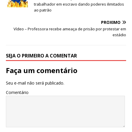
e
te
l
s
trabalhador em escravo dando poderes ilimitados
ao patrão
b
r
A
PRÓXIMO
o
p
Vídeo – Professora recebe ameaça de prisão por protestar em
o
p
estádio
k
SEJA O PRIMEIRO A COMENTAR
Faça um comentário
Seu e-mail não será publicado.
Comentário