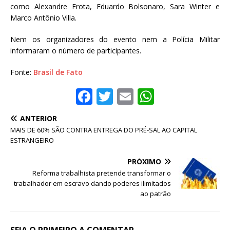
como Alexandre Frota, Eduardo Bolsonaro, Sara Winter e
Marco Antônio Villa.
Nem os organizadores do evento nem a Polícia Militar
informaram o número de participantes.
Fonte:
Brasil de Fato
F
T
E
W
a
w
m
h
ANTERIOR
c
it
ai
at
MAIS DE 60% SÃO CONTRA ENTREGA DO PRÉ-SAL AO CAPITAL
e
te
l
s
ESTRANGEIRO
b
r
A
PRÓXIMO
o
p
Reforma trabalhista pretende transformar o
trabalhador em escravo dando poderes ilimitados
o
p
ao patrão
k
SEJA O PRIMEIRO A COMENTAR