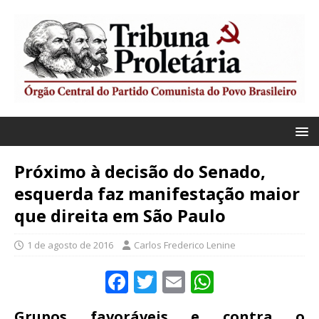
Próximo à decisão do Senado,
esquerda faz manifestação maior
que direita em São Paulo
1 de agosto de 2016
Carlos Frederico Lenine
F
T
E
W
a
w
m
h
Grupos favoráveis e contra o