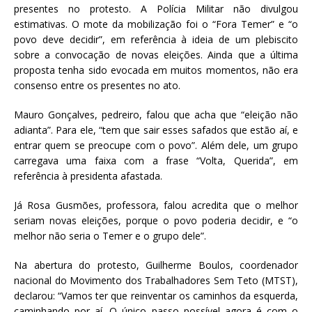
presentes no protesto. A Polícia Militar não divulgou
estimativas. O mote da mobilização foi o “Fora Temer” e “o
povo deve decidir”, em referência à ideia de um plebiscito
sobre a convocação de novas eleições. Ainda que a última
proposta tenha sido evocada em muitos momentos, não era
consenso entre os presentes no ato.
Mauro Gonçalves, pedreiro, falou que acha que “eleição não
adianta”. Para ele, “tem que sair esses safados que estão aí, e
entrar quem se preocupe com o povo”. Além dele, um grupo
carregava uma faixa com a frase “Volta, Querida”, em
referência à presidenta afastada.
Já Rosa Gusmões, professora, falou acredita que o melhor
seriam novas eleições, porque o povo poderia decidir, e “o
melhor não seria o Temer e o grupo dele”.
Na abertura do protesto, Guilherme Boulos, coordenador
nacional do Movimento dos Trabalhadores Sem Teto (MTST),
declarou: “Vamos ter que reinventar os caminhos da esquerda,
caminhando por aí. O único passo possível agora é com o