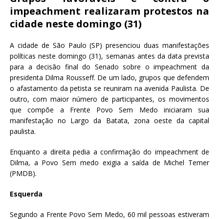
c
it
ai
at
impeachment realizaram protestos na
e
te
l
s
cidade neste domingo (31)
b
r
A
A cidade de São Paulo (SP) presenciou duas manifestações
o
p
políticas neste domingo (31), semanas antes da data prevista
o
p
para a decisão final do Senado sobre o impeachment da
presidenta Dilma Rousseff. De um lado, grupos que defendem
k
o afastamento da petista se reuniram na avenida Paulista. De
outro, com maior número de participantes, os movimentos
que compõe a Frente Povo Sem Medo iniciaram sua
manifestação no Largo da Batata, zona oeste da capital
paulista.
Enquanto a direita pedia a confirmação do impeachment de
Dilma, a Povo Sem medo exigia a saída de Michel Temer
(PMDB).
Esquerda
Segundo a Frente Povo Sem Medo, 60 mil pessoas estiveram