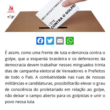
F
T
E
W
a
w
m
h
É assim, como uma frente de luta e denúncia contra o
c
it
ai
at
golpe, que a esquerda brasileira e os defensores da
e
te
l
s
democracia devem trabalhar nesses minguados trinta
b
r
A
dias de campanha eleitoral de Vereadores e Prefeitos
de todo o País. A combatividade nas ruas de nossas
o
p
militâncias e candidaturas, possibilitarão elevar o grau
o
p
de consciência do proletariado em relação ao golpe,
k
não deixar o campo aberto para os golpistas e unir o
povo nessa luta.