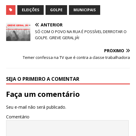
a
w
m
h
c
it
ai
at
ELEIÇÕES
GOLPE
MUNICIPAIS
e
te
l
s
ANTERIOR
b
r
A
SÓ COM O POVO NA RUA É POSSÍVEL DERROTAR O
GOLPE. GREVE GERAL JÁ!
o
p
o
p
PRÓXIMO
Temer confessa na TV que é contra a classe trabalhadora
k
SEJA O PRIMEIRO A COMENTAR
Faça um comentário
Seu e-mail não será publicado.
Comentário