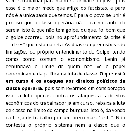
Vamos trabalhar para manter a unidade do povo, pois
esse é o maior medo que aflige os fascistas, e para
nós é a única saída que temos. E para o povo se unir é
preciso que a classe operária não caia no canto da
sereia, isto é, que não tem golpe, ou que, foi bom que
o golpe
ocorreu, pois no aprofundamento da crise é
“o deles” que está na reta. As duas compreensões são
limitações do próprio entendimento do Golpe, tendo
como ponto comum o economicismo. L
e
nin já
denunciava o limite
de
que
m
não vê o papel
determinante da política na luta de classe.
O que está
em curso é os ataques aos direitos políticos da
classe operária
, pois sem levarmos em consideração
isso, a luta apenas contra os ataques aos direitos
econômicos do trabalhador já em curso, rebaixa a luta
de classe no limite do campo burguês, isto é, da venda
da força de trabalho por um preço mais “justo”. Não
contesta o próprio sistema nem a classe que o