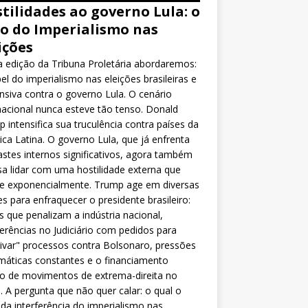
tilidades ao governo Lula: o
o do Imperialismo nas
ições
 edição da Tribuna Proletária abordaremos:
el do imperialismo nas eleições brasileiras e
nsiva contra o governo Lula. O cenário
nacional nunca esteve tão tenso. Donald
 intensifica sua truculência contra países da
ca Latina. O governo Lula, que já enfrenta
stes internos significativos, agora também
sa lidar com uma hostilidade externa que
ce exponencialmente. Trump age em diversas
es para enfraquecer o presidente brasileiro:
as que penalizam a indústria nacional,
ferências no Judiciário com pedidos para
ivar" processos contra Bolsonaro, pressões
máticas constantes e o financiamento
o de movimentos de extrema-direita no
l. A pergunta que não quer calar: o qual o
da interferência do imperialismo nas