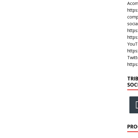
Acomp
https
compa
socia
https
https
YouT
https
Twitt
https
TRI
SOC
PRO