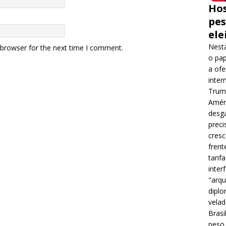
Hos
pes
ele
Nesta
 browser for the next time I comment.
o pap
a ofe
inter
Trump
Améri
desga
preci
cres
frent
tarif
inter
"arqu
diplo
velad
Brasi
peso 