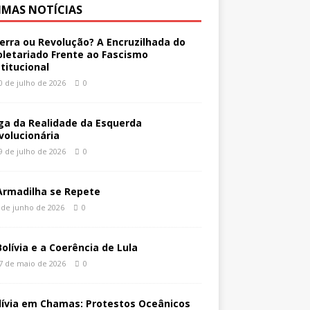
IMAS NOTÍCIAS
erra ou Revolução? A Encruzilhada do
oletariado Frente ao Fascismo
stitucional
0 de julho de 2026
0
ga da Realidade da Esquerda
volucionária
9 de julho de 2026
0
Armadilha se Repete
 de junho de 2026
0
Bolívia e a Coerência de Lula
7 de maio de 2026
0
lívia em Chamas: Protestos Oceânicos