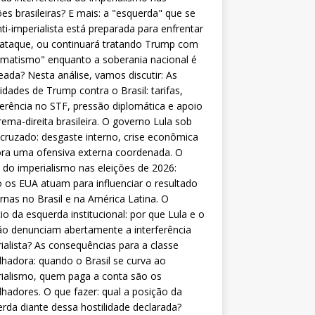
ões brasileiras? E mais: a "esquerda" que se
nti-imperialista está preparada para enfrentar
 ataque, ou continuará tratando Trump com
matismo" enquanto a soberania nacional é
eada? Nesta análise, vamos discutir: As
lidades de Trump contra o Brasil: tarifas,
ferência no STF, pressão diplomática e apoio
rema-direita brasileira. O governo Lula sob
cruzado: desgaste interno, crise econômica
ra uma ofensiva externa coordenada. O
 do imperialismo nas eleições de 2026:
os EUA atuam para influenciar o resultado
rnas no Brasil e na América Latina. O
cio da esquerda institucional: por que Lula e o
o denunciam abertamente a interferência
ialista? As consequências para a classe
lhadora: quando o Brasil se curva ao
ialismo, quem paga a conta são os
lhadores. O que fazer: qual a posição da
rda diante dessa hostilidade declarada?