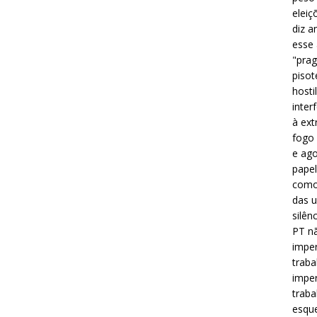
eleiç
diz a
esse
"prag
pisot
hosti
inter
à ext
fogo 
e ago
papel
como 
das u
silên
PT nã
imper
traba
imper
traba
esque