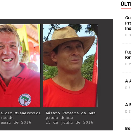
ÚLT
Gu
Pr
In
3
Fu
Re
1
A 
8
A 
2
Bo