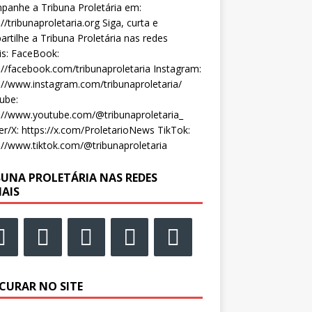
anhe a Tribuna Proletária em:
://tribunaproletaria.org Siga, curta e
rtilhe a Tribuna Proletária nas redes
is: FaceBook:
://facebook.com/tribunaproletaria Instagram:
://www.instagram.com/tribunaproletaria/
ube:
://www.youtube.com/@tribunaproletaria_
er/X: https://x.com/ProletarioNews TikTok:
://www.tiktok.com/@tribunaproletaria
BUNA PROLETÁRIA NAS REDES
IAIS
CURAR NO SITE