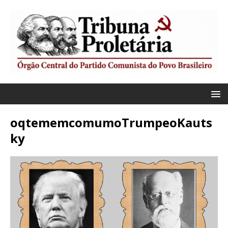
oqtememcomumoTrumpeoKauts
ky