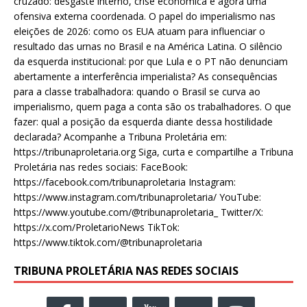
cruzado: desgaste interno, crise econômica e agora uma
ofensiva externa coordenada. O papel do imperialismo nas
eleições de 2026: como os EUA atuam para influenciar o
resultado das urnas no Brasil e na América Latina. O silêncio
da esquerda institucional: por que Lula e o PT não denunciam
abertamente a interferência imperialista? As consequências
para a classe trabalhadora: quando o Brasil se curva ao
imperialismo, quem paga a conta são os trabalhadores. O que
fazer: qual a posição da esquerda diante dessa hostilidade
declarada? Acompanhe a Tribuna Proletária em:
https://tribunaproletaria.org Siga, curta e compartilhe a Tribuna
Proletária nas redes sociais: FaceBook:
https://facebook.com/tribunaproletaria Instagram:
https://www.instagram.com/tribunaproletaria/ YouTube:
https://www.youtube.com/@tribunaproletaria_ Twitter/X:
https://x.com/ProletarioNews TikTok:
https://www.tiktok.com/@tribunaproletaria
TRIBUNA PROLETÁRIA NAS REDES SOCIAIS