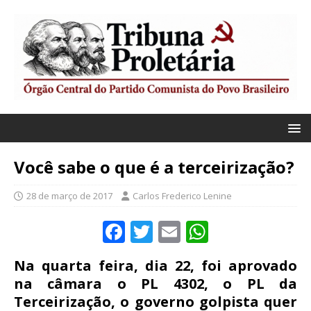
Você sabe o que é a terceirização?
28 de março de 2017
Carlos Frederico Lenine
F
T
E
W
a
w
m
h
Na quarta feira, dia 22, foi aprovado
c
it
ai
at
na câmara o PL 4302, o PL da
e
te
l
s
Terceirização, o governo golpista quer