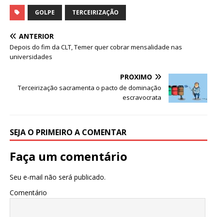
a
w
m
h
c
it
ai
at
GOLPE
TERCEIRIZAÇÃO
e
te
l
s
ANTERIOR
b
r
A
Depois do fim da CLT, Temer quer cobrar mensalidade nas
universidades
o
p
o
p
PRÓXIMO
Terceirização sacramenta o pacto de dominação
k
escravocrata
SEJA O PRIMEIRO A COMENTAR
Faça um comentário
Seu e-mail não será publicado.
Comentário