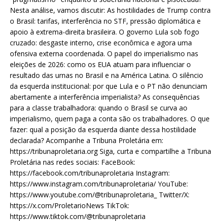
Nesta análise, vamos discutir: As hostilidades de Trump contra
o Brasil: tarifas, interferência no STF, pressão diplomática e
apoio à extrema-direita brasileira. O governo Lula sob fogo
cruzado: desgaste interno, crise econômica e agora uma
ofensiva externa coordenada. O papel do imperialismo nas
eleições de 2026: como os EUA atuam para influenciar o
resultado das urnas no Brasil e na América Latina. O silêncio
da esquerda institucional: por que Lula e o PT não denunciam
abertamente a interferência imperialista? As consequências
para a classe trabalhadora: quando o Brasil se curva ao
imperialismo, quem paga a conta são os trabalhadores. O que
fazer: qual a posição da esquerda diante dessa hostilidade
declarada? Acompanhe a Tribuna Proletária em:
https://tribunaproletaria.org Siga, curta e compartilhe a Tribuna
Proletária nas redes sociais: FaceBook:
https://facebook.com/tribunaproletaria Instagram:
https://www.instagram.com/tribunaproletaria/ YouTube:
https://www.youtube.com/@tribunaproletaria_ Twitter/X:
https://x.com/ProletarioNews TikTok:
https://www.tiktok.com/@tribunaproletaria